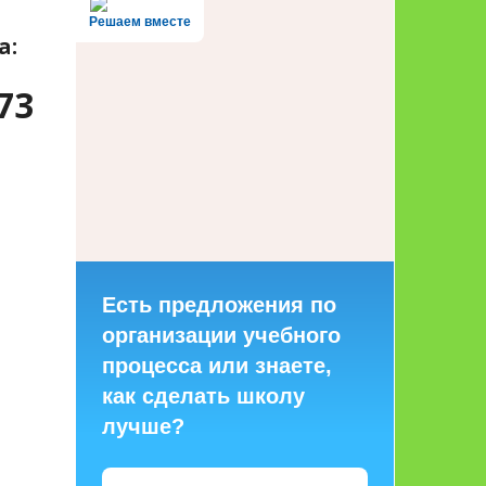
Решаем вместе
а:
73
Есть предложения по
организации учебного
процесса или знаете,
как сделать школу
лучше?