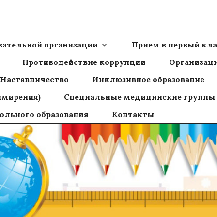
Ш пос.Сборный
овательной организации
Прием в первый кла
Противодействие коррупции
Организаци
Наставничество
Инклюзивное образование
имирения)
Специальные медицинские группы
ольного образования
Контакты