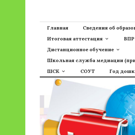
Перейти
к
Сайт ГБОУ ОО
Официальный сайт школы
содержимому
Главная
Сведения об образ
Итоговая аттестация
ВПР
Дистанционное обучение
Школьная служба медиации (пр
ШСК
СОУТ
Год дошк