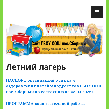
Перейти
ОС
к
М
содержимому
Сайт ГБОУ ООШ пос.Сборный
Летний лагерь
ПАСПОРТ организаций отдыха и
оздоровления детей и подростков ГБОУ ООШ
пос. Сборный по состоянию на 08.04.2026г.
ПРОГРАММА воспитательной работы