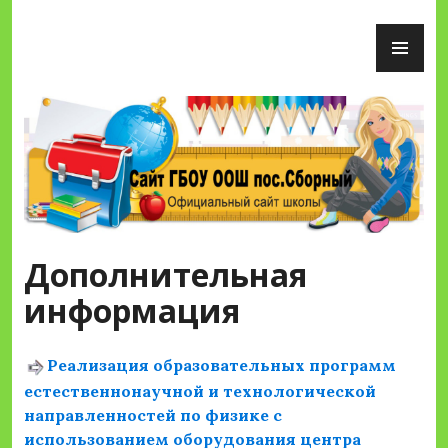
Перейти
ОС
к
М
содержимому
Сайт ГБОУ ООШ пос.Сборный
Дополнительная
информация
Реализация образовательных программ
естественнонаучной и технологической
направленностей по физике с
использованием оборудования центра