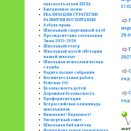
опасность атаки БПЛА
17.0
Ежедневное меню
РЕАЛИЗАЦИЯ СТРАТЕГИИ
РАЗВИТИЯ ВОСПИТАНИЯ
Азбука права
пер
Школьный спортивный клуб
29.0
Президентские состязания
Зима 2025-2026
Школьный театр
Школьный музей «История
202
нашей школы»
Школьная психологическая
служба
Родительские собрания
Воспитательная работа
год
Рейтинг ОО
Безопасность детей
Дорожная безопасность
Профориентация
год
Всероссийская олимпиада
школьников
Внимание! Наркопост!
Экспертный совет
Школьная библиотека
мат
Функциональная грамотность