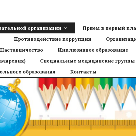
Ш пос.Сборный
овательной организации
Прием в первый кла
Противодействие коррупции
Организаци
Наставничество
Инклюзивное образование
имирения)
Специальные медицинские группы
ольного образования
Контакты