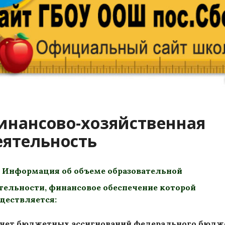
инансово-хозяйственная
еятельность
Информация об объеме образовательной
тельности
, финансовое обеспечение которой
ществляется:
счет бюджетных ассигнований федерального бюдж