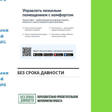
ными
ой
 №5
БЕЗ СРОКА ДАВНОСТИ
ными
ой
 №6