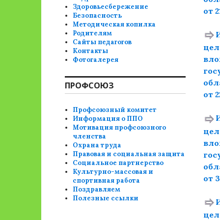
Здоровьесбережение
от 2
Безопасность
Методическая копилка
Родителям
Сайты педагогов
цел
Контакты
вло
Фотогалерея
гос
обл
ПРОФСОЮЗ
от 2
Профсоюзный комитет
Информация о ППО
Мотивация профсоюзного
цел
членства
вло
Охрана труда
гос
Правовая и социальная защита
Социальное партнерство
обл
Культурно-массовая и
от 3
спортивная работа
Поздравляем
Полезные ссылки
цел