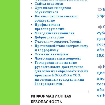
Сайты педагогов
Организация подвоза
обучающихся
учр
Военно- патриотическое
воспитание
Профилактика
правонарушений
суб
Методическая копилка
Добровольчество
гра
Учителя — гордость России
гос
Противодействие экстремизму
обл
и терроризму
Осенние каникулы
16.0
Часто задаваемые вопросы
Тестирование на знание
русского языка, достаточное
для освоения образовательных
цел
программ НОО, ООО и СОО,
вло
иностранных граждан и лиц
гос
без гражданства
обл
от 1
ИНФОРМАЦИОННАЯ
БЕЗОПАСНОСТЬ