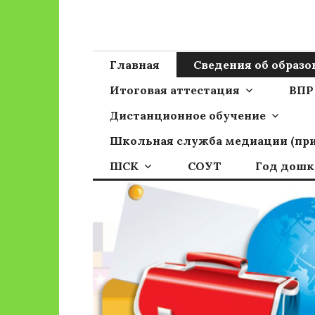
Перейти
к
Сайт ГБОУ ОО
Официальный сайт школы
содержимому
Главная
Сведения об образ
Итоговая аттестация
ВПР
Дистанционное обучение
Школьная служба медиации (пр
ШСК
СОУТ
Год дошк