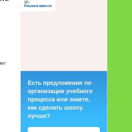
Решаем вместе
щие
Есть предложения по
организации учебного
процесса или знаете,
как сделать школу
лучше?