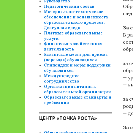
Руководство
Обр
Педагогический состав
Материально-техническое
фед
обеспечение и оснащенность
образовательного процесса.
За 
Доступная среда
Платные образовательные
В р
услуги
соо
Финансово-хозяйственная
обр
деятельность
Вакантные места для приема
(перевода) обучающихся
за 
Стипендии и меры поддержки
обр
обучающихся
Международное
— у
сотрудничество
— в
Организация питания в
образовательной организации
Образовательные стандарты и
за 
требования
род
— д
ЦЕНТР «ТОЧКА РОСТА»
За 
Общая информация о центре