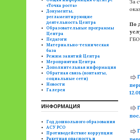
За 
«Точка роста»
ока
Документы,
регламентирующие
деятельность Центра
По 
Образовательные программы
усл
Центра
ГБО
Педагоги
Материально-техническая
база
Режим занятий Центра
Мероприятия Центра
Дополнительная информация
Обратная связь (контакты,
социальные сети)
Новости
пер
Галерея
12.0
ИНФОРМАЦИЯ
пос
Год дошкольного образования
АСУ РСО
Противодействие коррупции
пер
Ракетная опасность и