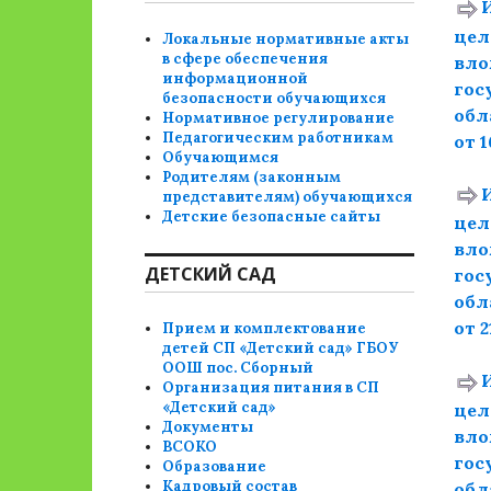
цел
Локальные нормативные акты
в сфере обеспечения
вло
информационной
гос
безопасности обучающихся
обл
Нормативное регулирование
Педагогическим работникам
от 1
Обучающимся
Родителям (законным
представителям) обучающихся
Детские безопасные сайты
цел
вло
ДЕТСКИЙ САД
гос
обл
от 2
Прием и комплектование
детей СП «Детский сад» ГБОУ
ООШ пос. Сборный
Организация питания в СП
«Детский сад»
цел
Документы
вло
ВСОКО
гос
Образование
Кадровый состав
обл