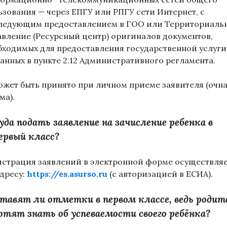
ьзования
—
через ЕПГУ или РПГУ сети Интернет, с
ледующим
предоставлением в ГОО или Территориаль
авление (Ресурсный центр)
оригиналов документов,
бходимых для предоставления госуд
арственной
услуги
анных в пункте 2.12
Административного регламента.
ожет быть принято при личном приеме заявителя (очн
ма).
уда подать заявление на зачисление ребенка в
ервый класс?
истрация заявлений в электронной форме осуществля
адресу:
https://es.asurso.ru
(с авторизацией в ЕСИА).
тавят ли отметки в первом классе, ведь родит
отят знать об успеваемости своего ребёнка?