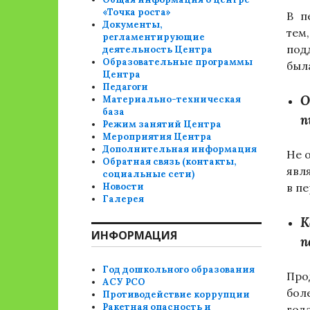
«Точка роста»
В п
Документы,
тем
регламентирующие
под
деятельность Центра
Образовательные программы
был
Центра
Педагоги
О
Материально-техническая
база
п
Режим занятий Центра
Мероприятия Центра
Дополнительная информация
Не 
Обратная связь (контакты,
явл
социальные сети)
Новости
в пе
Галерея
К
ИНФОРМАЦИЯ
п
Год дошкольного образования
Про
АСУ РСО
бол
Противодействие коррупции
Ракетная опасность и
год