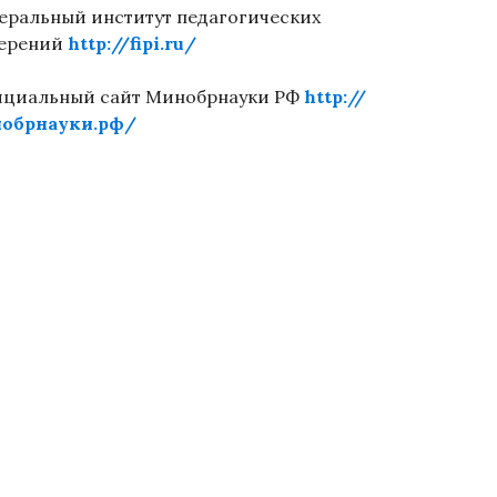
еральный институт педагогических
ерений
http://fipi.ru/
циальный сайт Минобрнауки РФ
http://
обрнауки.рф/