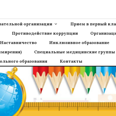
Ш пос.Сборный
овательной организации
Прием в первый кла
Противодействие коррупции
Организаци
Наставничество
Инклюзивное образование
имирения)
Специальные медицинские группы
ольного образования
Контакты