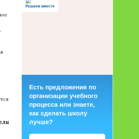
Решаем вместе
ное
,
ая
Есть предложения по
организации учебного
ется
процесса или знаете,
как сделать школу
ели
лучше?