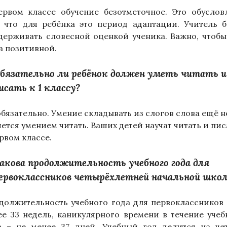
ервом классе обучение безотметочное. Это обуслов
, что для ребёнка это период адаптации. Учитель б
держивать словесной оценкой ученика. Важно, чтобы
а позитивной.
бязательно ли ребёнок должен уметь читать и
исать к 1 классу?
обязательно. Умение складывать из слогов слова ещё н
яется умением читать. Ваших детей научат читать и пис
рвом классе.
акова продолжительность учебного года для
ервоклассников четырёхлетней начальной шко
должительность учебного года для первоклассников 
ее 33 недель, каникулярного времени в течение учеб
а – не менее 37 дней. Учебный год делится на че