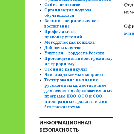
Фед
Сайты педагогов
Организация подвоза
изм
обучающихся
Военно- патриотическое
Офи
воспитание
Профилактика
мин
правонарушений
Методическая копилка
Добровольчество
Учителя — гордость России
Противодействие экстремизму
и терроризму
Осенние каникулы
Часто задаваемые вопросы
Тестирование на знание
русского языка, достаточное
для освоения образовательных
программ НОО, ООО и СОО,
иностранных граждан и лиц
без гражданства
ИНФОРМАЦИОННАЯ
БЕЗОПАСНОСТЬ