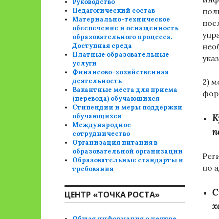
Руководство
Педагогический состав
пол
Материально-техническое
пос
обеспечение и оснащенность
упр
образовательного процесса.
Доступная среда
нео
Платные образовательные
ук
аз
услуги
Финансово-хозяйственная
деятельность
2)
м
Вакантные места для приема
фор
(перевода) обучающихся
Стипендии и меры поддержки
обучающихся
К
Международное
п
сотрудничество
Организация питания в
образовательной организации
Рег
Образовательные стандарты и
по 
требования
С
ЦЕНТР «ТОЧКА РОСТА»
х
Общая информация о центре