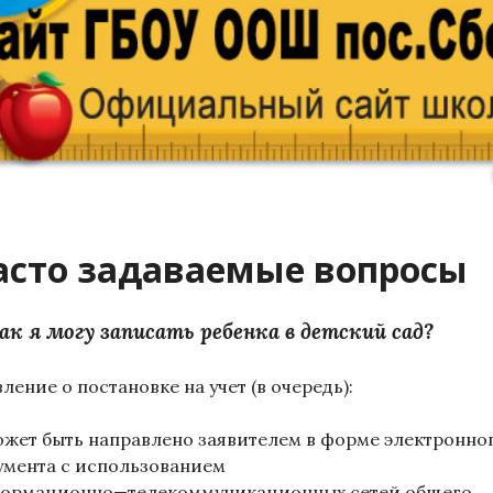
асто задаваемые вопросы
ак я могу записать ребенка в детский сад?
вление о постановке на учет
(в очередь):
ожет быть направлено заявителем
в форме электронно
умента с
использованием
ормационно
—
телекоммуникационных сетей общего