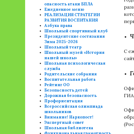
опасность атаки БПЛА
раз
Ежедневное меню
кот
РЕАЛИЗАЦИЯ СТРАТЕГИИ
РАЗВИТИЯ ВОСПИТАНИЯ
пер
Азбука права
Школьный спортивный клуб
Ч
Президентские состязания
Зима 2025-2026
Школьный театр
С е
Школьный музей «История
нашей школы»
сай
Школьная психологическая
служба
Г
Родительские собрания
Воспитательная работа
Рейтинг ОО
Офи
Безопасность детей
ГИА
Дорожная безопасность
Профориентация
Всероссийская олимпиада
Офи
школьников
обр
Внимание! Наркопост!
Экспертный совет
(Ро
Школьная библиотека
Функциональная грамотность