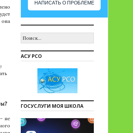
НАПИСАТЬ О ПРОБЛЕМЕ
лено
удет
 она
Найти:
АСУ РСО
е
ать
лы?
ГОСУСЛУГИ МОЯ ШКОЛА
– не
ного
тыре