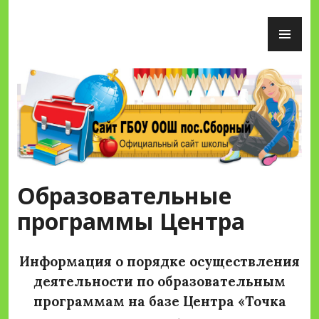
Перейти
ОС
к
М
содержимому
Сайт ГБОУ ООШ пос.Сборный
Образовательные
программы Центра
Информация о порядке осуществления
деятельности по образовательным
программам на базе Центра «Точка