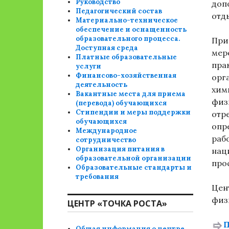
Руководство
доп
Педагогический состав
отд
Материально-техническое
обеспечение и оснащенность
образовательного процесса.
При
Доступная среда
мер
Платные образовательные
пра
услуги
Финансово-хозяйственная
орг
деятельность
хим
Вакантные места для приема
физ
(перевода) обучающихся
Стипендии и меры поддержки
отр
обучающихся
опр
Международное
раб
сотрудничество
Организация питания в
нац
образовательной организации
про
Образовательные стандарты и
требования
Цен
физ
ЦЕНТР «ТОЧКА РОСТА»
П
Общая информация о центре