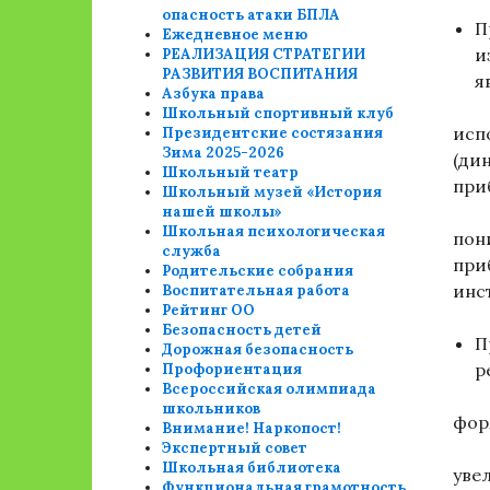
опасность атаки БПЛА
П
Ежедневное меню
и
РЕАЛИЗАЦИЯ СТРАТЕГИИ
РАЗВИТИЯ ВОСПИТАНИЯ
я
Азбука права
Школьный спортивный клуб
исп
Президентские состязания
Зима 2025-2026
(ди
Школьный театр
при
Школьный музей «История
нашей школы»
Школьная психологическая
пон
служба
при
Родительские собрания
инс
Воспитательная работа
Рейтинг ОО
Безопасность детей
П
Дорожная безопасность
р
Профориентация
Всероссийская олимпиада
школьников
фор
Внимание! Наркопост!
Экспертный совет
Школьная библиотека
уве
Функциональная грамотность