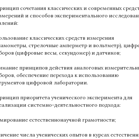
ринцип сочетания классических и современных средс
змерений и способов экспериментального исследова
влений:
ользование классических средств измерения
намометры, стрелочные амперметр и вольтметр), цифр
боров (цифровые весы, секундомер) и датчиков;
имание принципов действия аналоговых измерительн
боров, обеспечение перехода к использованию
трументов цифровой лаборатории.
ринцип приоритета ученического эксперимента для
еализации системно-деятельностного подхода:
мирование естественнонаучной грамотности;
личение числа ученических опытов в курсах естествен