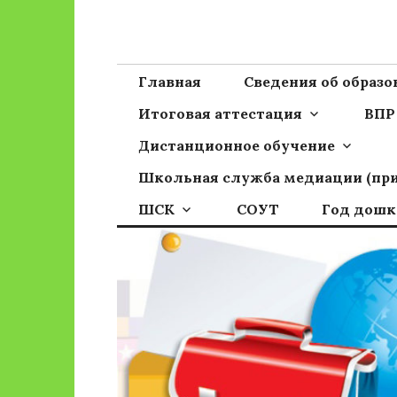
Перейти
к
Сайт ГБОУ ОО
Официальный сайт школы
содержимому
Главная
Сведения об образ
Итоговая аттестация
ВПР
Дистанционное обучение
Школьная служба медиации (пр
ШСК
СОУТ
Год дошк