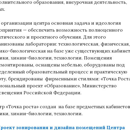
олнитель­ного образования, внеурочная деятельность,
ых.
 организации центра основная задача и идеология
оприятия — обеспечить возмож­ность полноценного
ктического и проектного обучения. Для этого
анизованы лаборатории: технологическая, физическая,
ико-биологическая на базе уже существующих кабине
ики, химии-биологии, технологии. Помещения
емонтированы, оснащены мебелью, оборудованы под
еделенный об­разовательный процесс и практическую
оту, брендированы фирменными стилями: «Точка Роста
ио­нальный проект «Образование», Министерство
свещения Российской Федерации.
тр «Точка роста» создан на базе предметных кабинето
ики, химии-биологии, технологии.
роект зонирования и дизайна помещений Центра