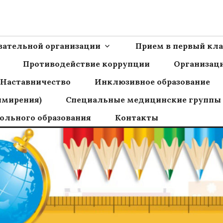
Ш пос.Сборный
овательной организации
Прием в первый кла
Противодействие коррупции
Организаци
Наставничество
Инклюзивное образование
имирения)
Специальные медицинские группы
ольного образования
Контакты