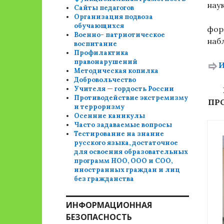
наук
Сайты педагогов
Организация подвоза
обучающихся
фор
Военно- патриотическое
наб
воспитание
Профилактика
правонарушений
И
Методическая копилка
Добровольчество
Учителя — гордость России
Противодействие экстремизму
ПР
и терроризму
Осенние каникулы
Часто задаваемые вопросы
Тестирование на знание
русского языка, достаточное
для освоения образовательных
программ НОО, ООО и СОО,
иностранных граждан и лиц
без гражданства
ИНФОРМАЦИОННАЯ
БЕЗОПАСНОСТЬ