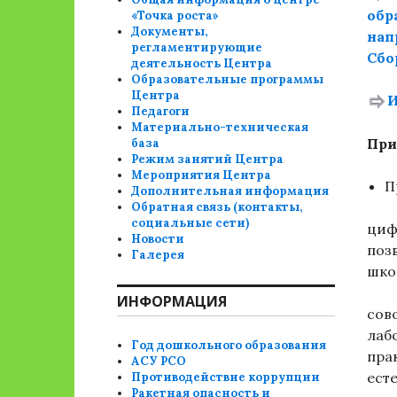
обр
«Точка роста»
Документы,
нап
регламентирующие
Сбо
деятельность Центра
Образовательные программы
Центра
И
Педагоги
Материально-техническая
При
база
Режим занятий Центра
Мероприятия Центра
П
Дополнительная информация
Обратная связь (контакты,
социальные сети)
циф
Новости
поз
Галерея
шко
ИНФОРМАЦИЯ
сов
лаб
Год дошкольного образования
пра
АСУ РСО
ест
Противодействие коррупции
Ракетная опасность и