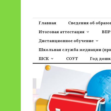
Перейти
к
Сайт ГБОУ ОО
Официальный сайт школы
содержимому
Главная
Сведения об образ
Итоговая аттестация
ВПР
Дистанционное обучение
Школьная служба медиации (пр
ШСК
СОУТ
Год дошк