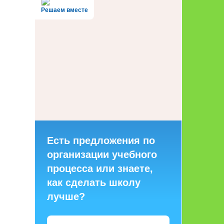
Решаем вместе
Есть предложения по
организации учебного
процесса или знаете,
как сделать школу
лучше?