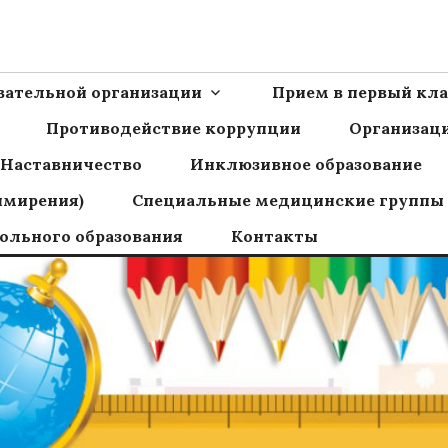
Ш пос.Сборный
овательной организации
Прием в первый кла
Противодействие коррупции
Организаци
Наставничество
Инклюзивное образование
имирения)
Специальные медицинские группы
ольного образования
Контакты