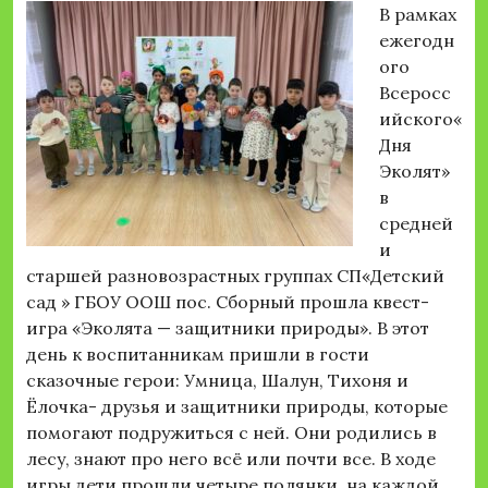
В рамках
ежегодн
ого
Всеросс
ийского«
Дня
Эколят»
в
средней
и
старшей разновозрастных группах СП«Детский
сад » ГБОУ ООШ пос. Сборный прошла квест-
игра «Эколята — защитники природы». В этот
день к воспитанникам пришли в гости
сказочные герои: Умница, Шалун, Тихоня и
Ёлочка- друзья и защитники природы, которые
помогают подружиться с ней. Они родились в
лесу, знают про него всё или почти все. В ходе
игры дети прошли четыре полянки, на каждой