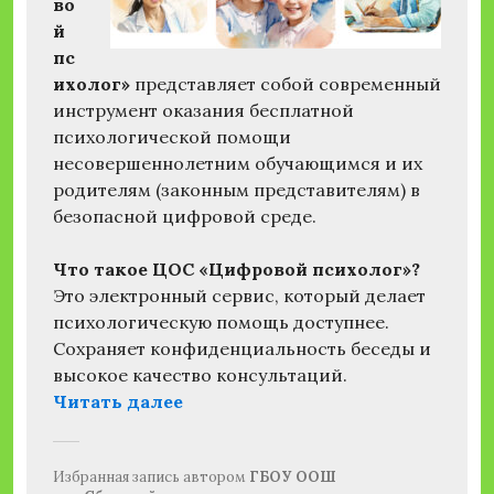
во
й
пс
ихолог»
представляет собой современный
инструмент оказания бесплатной
психологической помощи
несовершеннолетним обучающимся и их
родителям (законным представителям) в
безопасной цифровой среде.
Что такое ЦОС «Цифровой психолог»?
Это электронный сервис, который делает
психологическую помощь доступнее.
Сохраняет конфиденциальность беседы и
высокое качество консультаций.
«Цифровой образовательный се
Читать далее
Избранная запись
автором
ГБОУ ООШ