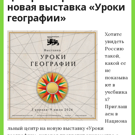
новая выставка «Уроки
географии»
Хотите
увидеть
Россию
такой,
какой ее
не
показыва
ют в
учебника
х?
Приглаш
аем в
Национа
льный центр на новую выставку «Уроки