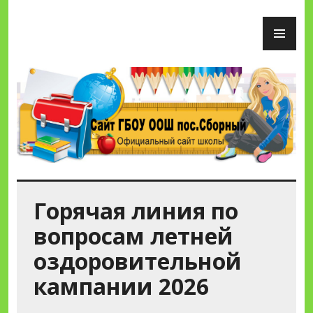
Перейти
ОС
к
М
содержимому
Сайт ГБОУ ООШ пос.Сборный
Горячая линия по
вопросам летней
оздоровительной
кампании 2026