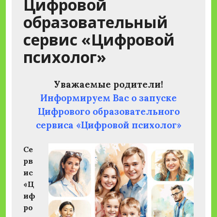
Цифровой
образовательный
сервис «Цифровой
психолог»
Уважаемые родители!
Информируем Вас о запуске
Цифрового образовательного
сервиса «Цифровой психолог»
Се
рв
ис
«Ц
иф
ро