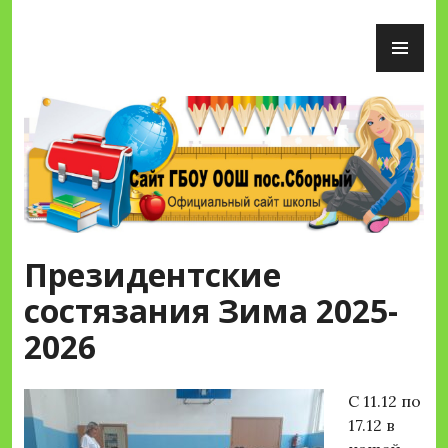
Перейти
ОС
к
М
содержимому
Сайт ГБОУ ООШ пос.Сборный
Президентские
состязания Зима 2025-
2026
С 11.12 по
17.12 в