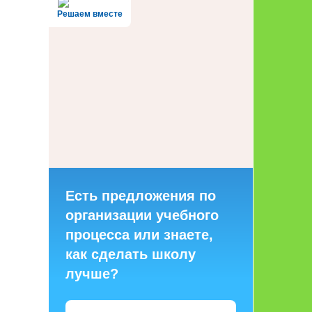
Решаем вместе
Есть предложения по
организации учебного
процесса или знаете,
как сделать школу
лучше?