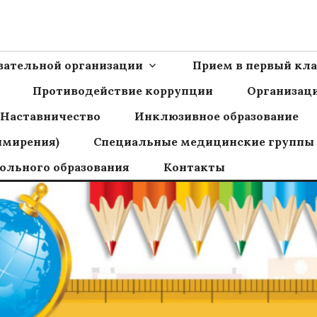
Ш пос.Сборный
овательной организации
Прием в первый кла
Противодействие коррупции
Организаци
Наставничество
Инклюзивное образование
имирения)
Специальные медицинские группы
ольного образования
Контакты