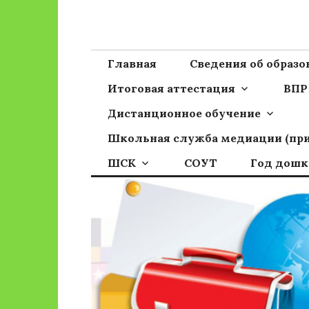
Перейти
к
Сайт ГБОУ ОО
Официальный сайт школы
содержимому
Главная
Сведения об образ
Итоговая аттестация
ВПР
Дистанционное обучение
Школьная служба медиации (пр
ШСК
СОУТ
Год дошк