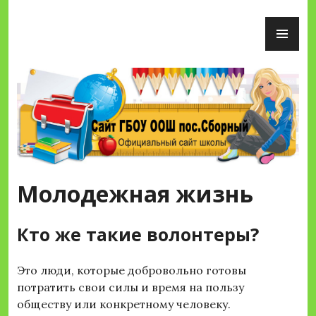
Перейти
ОС
к
М
содержимому
Сайт ГБОУ ООШ пос.Сборный
Молодежная жизнь
Кто же такие волонтеры?
Это люди, которые добровольно готовы
потратить свои силы и время на пользу
обществу или конкретному человеку.