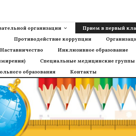
Ш пос.Сборный
овательной организации
Прием в первый кла
Противодействие коррупции
Организаци
Наставничество
Инклюзивное образование
имирения)
Специальные медицинские группы
ольного образования
Контакты