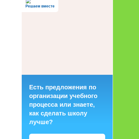
Решаем вместе
Есть предложения по
организации учебного
процесса или знаете,
как сделать школу
лучше?