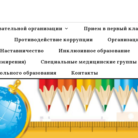
Ш пос.Сборный
овательной организации
Прием в первый кла
Противодействие коррупции
Организаци
Наставничество
Инклюзивное образование
имирения)
Специальные медицинские группы
ольного образования
Контакты