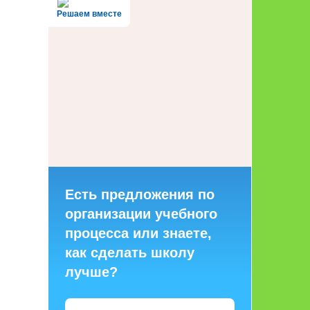
Решаем вместе
Есть предложения по
организации учебного
процесса или знаете,
как сделать школу
лучше?