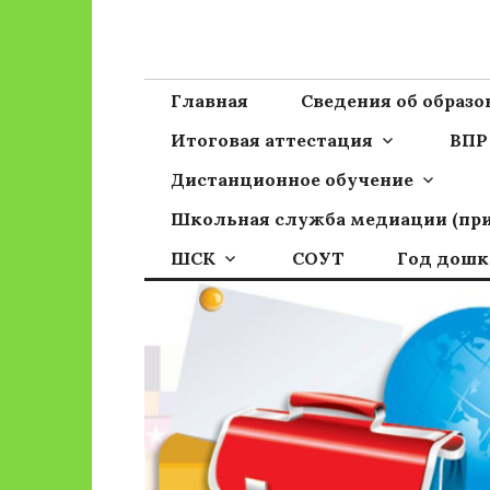
Перейти
к
Сайт ГБОУ ОО
Официальный сайт школы
содержимому
Главная
Сведения об образ
Итоговая аттестация
ВПР
Дистанционное обучение
Школьная служба медиации (пр
ШСК
СОУТ
Год дошк