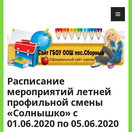
Перейти
ОС
к
М
содержимому
Сайт ГБОУ ООШ пос.Сборный
Расписание
мероприятий летней
профильной смены
«Солнышко» с
01.06.2020 по 05.06.2020