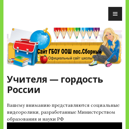
Перейти
ОС
к
М
содержимому
Сайт ГБОУ ООШ пос.Сборный
Учителя — гордость
России
Вашему вниманию представляются социальные
видеоролики, разработанные Министерством
образования и науки РФ