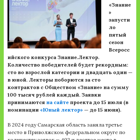
«Знание
»
запусти
ло
пятый
сезон
Всеросс
ийского конкурса Знание.Лектор.
Количество победителей будет рекордным:
сто во взрослой категории и двадцать один —
в юной. Лекторы поборются за сто
контрактов с Обществом «Знание» на сумму
100 тысяч рублей каждый. Заявки
принимаются
на сайте
проекта до 15 июля (в
номинации
«Юный лектор»
— до 15 июня).
В 2024 году Самарская область заняла третье
место в Приволжском федеральном округе по
количеству заявок — 402 и десятое место в