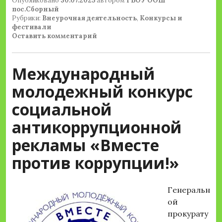
Опубликовано
30.07.2025
автором
ГБОУ ООШ
пос.Сборный
Рубрики:
Внеурочная деятельность
,
Конкурсы и
фестивали
Оставить комментарий
Международный
молодежный конкурс
социальной
антикоррупционной
рекламы «Вместе
против коррупции!»
Генеральн
ой
прокурату