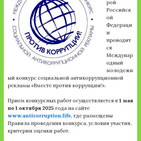
рой
Российск
ой
Федераци
и
проводит
ся
Междунар
одный
молодежн
ый конкурс социальной антикоррупционной
рекламы «Вместе против коррупции!».
Прием конкурсных работ осуществляется
с 1 мая
по 1 октября 2025
года на сайте
www
.
anticorruption
.
life
, где размещены
Правила проведения конкурса, условия участия,
критерии оценки работ.