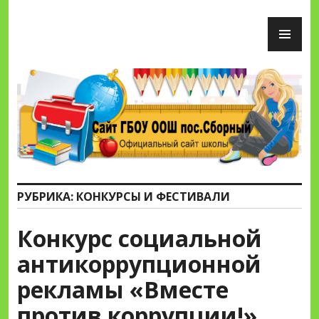
Перейти
ОС
к
М
содержимому
Сайт ГБОУ ООШ пос.Сборный
РУБРИКА:
КОНКУРСЫ И ФЕСТИВАЛИ
Конкурс социальной
антикоррупционной
рекламы «Вместе
против коррупции!»