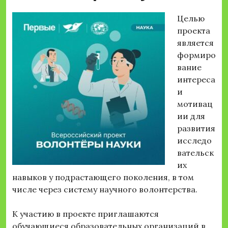
Целью
проекта
является
формиро
вание
интереса
и
мотивац
ии для
развития
исследо
вательск
их
навыков у подрастающего поколения, в том
числе через систему научного волонтерства.
К участию в проекте приглашаются
обучающиеся образовательных организаций в