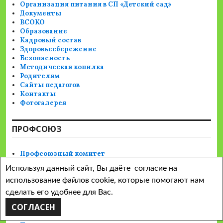
Организация питания в СП «Детский сад»
Документы
ВСОКО
Образование
Кадровый состав
Здоровьесбережение
Безопасность
Методическая копилка
Родителям
Сайты педагогов
Контакты
Фотогалерея
ПРОФСОЮЗ
Профсоюзный комитет
Информация о ППО
Используя данный сайт, Вы даёте согласие на
Мотивация профсоюзного членства
Охрана труда
использование файлов cookie, которые помогают нам
Правовая и социальная защита
сделать его удобнее для Вас.
Социальное партнерство
СОГЛАСЕН
Культурно-массовая и спортивная работа
Поздравляем