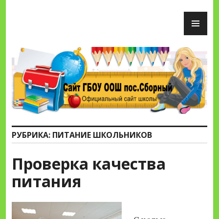
Перейти
ОС
к
М
содержимому
Сайт ГБОУ ООШ пос.Сборный
РУБРИКА:
ПИТАНИЕ ШКОЛЬНИКОВ
Проверка качества
питания