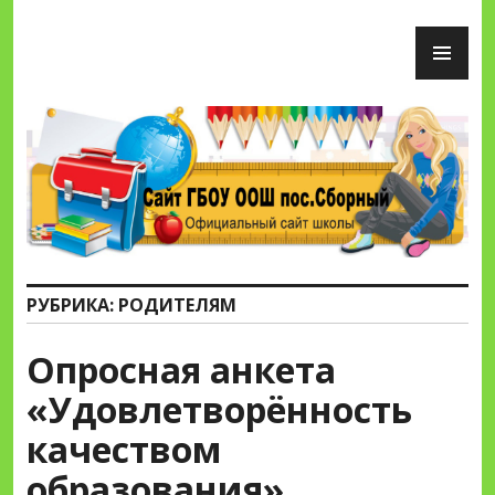
Перейти
ОС
к
М
содержимому
Сайт ГБОУ ООШ пос.Сборный
РУБРИКА:
РОДИТЕЛЯМ
Опросная анкета
«Удовлетворённость
качеством
образования»