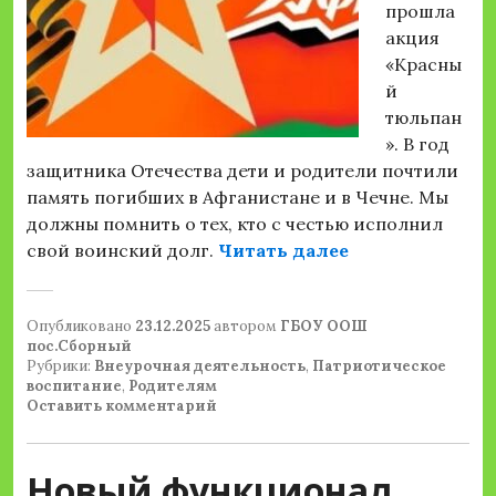
прошла
акция
«Красны
й
тюльпан
». В год
защитника Отечества дети и родители почтили
память погибших в Афганистане и в Чечне. Мы
должны помнить о тех, кто с честью исполнил
«Акция «Красн
свой воинский долг.
Читать далее
Опубликовано
23.12.2025
автором
ГБОУ ООШ
пос.Сборный
Рубрики:
Внеурочная деятельность
,
Патриотическое
воспитание
,
Родителям
Оставить комментарий
Новый функционал