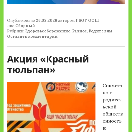
Опубликовано
26.02.2026
автором
ГБОУ ООШ
пос.Сборный
Рубрики:
Здоровьесбережение
,
Разное
,
Родителям
Оставить комментарий
Акция «Красный
тюльпан»
Совмест
но с
родител
ьской
обществ
енность
ю