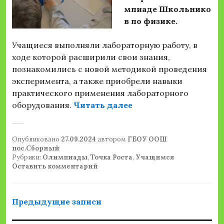
мпиаде
Школьнико
в по физике.
Учащиеся выполняли лабораторную работу, в
ходе которой расширили свои знания,
познакомились с новой методикой проведения
эксперимента, а также приобрели навыки
практического применения лабораторного
«Подготовка к ВСОШ
оборудования.
Читать далее
Опубликовано
27.09.2024
автором
ГБОУ ООШ
пос.Сборный
Рубрики:
Олимпиады
,
Точка Роста
,
Учащимся
Оставить комментарий
Навигация
Предыдущие записи
по