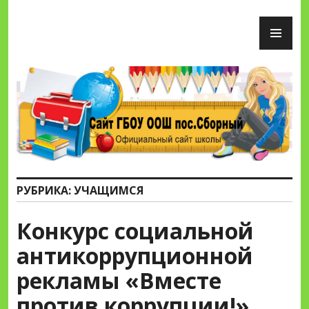
Перейти
ОС
к
М
содержимому
Сайт ГБОУ ООШ пос.Сборный
РУБРИКА:
УЧАЩИМСЯ
Конкурс социальной
антикоррупционной
рекламы «Вместе
против коррупции!»