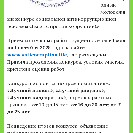
одный
молодежн
ый конкурс социальной антикоррупционной
рекламы «Вместе против коррупции!».
Прием конкурсных работ осуществляется
с 1 мая
по 1 октября 2025
года на сайте
www
.
anticorruption
.
life
, где размещены
Правила проведения конкурса, условия участия,
критерии оценки работ.
Конкурс проводится по трем номинациям:
«Лучший плакат»
,
«Лучший рисунок»
,
«Лучший видеоролик»
, в трех возрастных
группах —
от 10 до 15 лет
;
от 16 до 20 лет
;
от 21
до 25 лет.
Подведение итогов конкурса, объявление