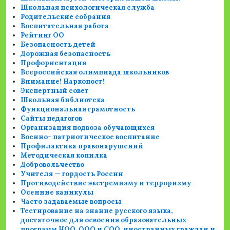
Школьная психологическая служба
Родительские собрания
Воспитательная работа
Рейтинг ОО
Безопасность детей
Дорожная безопасность
Профориентация
Всероссийская олимпиада школьников
Внимание! Наркопост!
Экспертный совет
Школьная библиотека
Функциональная грамотность
Сайты педагогов
Организация подвоза обучающихся
Военно- патриотическое воспитание
Профилактика правонарушений
Методическая копилка
Добровольчество
Учителя — гордость России
Противодействие экстремизму и терроризму
Осенние каникулы
Часто задаваемые вопросы
Тестирование на знание русского языка,
достаточное для освоения образовательных
программ НОО, ООО и СОО, иностранных граждан и