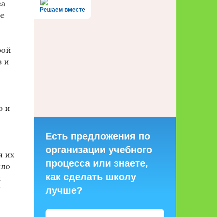
ва
Решаем вместе
се
рой
з и
о и
Есть предложения по
организации учебного
я их
процесса или знаете,
пло
как сделать школу
я
И
лучше?