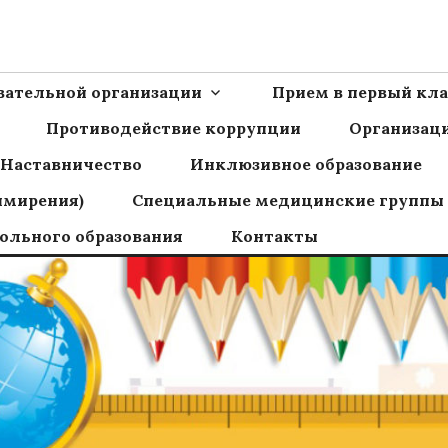
Ш пос.Сборный
овательной организации
Прием в первый кла
Противодействие коррупции
Организаци
Наставничество
Инклюзивное образование
имирения)
Специальные медицинские группы
ольного образования
Контакты