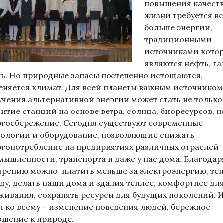
повышения качест
жизни требуется в
больше энергии,
традиционными
источниками кото
являются нефть, га
ль. Но природные запасы постепенно истощаются,
еняется климат. Для всей планеты важным источником
учения альтернативной энергии может стать не только
витие станций на основе ветра, солнца, биоресурсов, н
ргосбережение. Сегодня существуют современные
нологии и оборудование, позволяющие снижать
ргопотребление на предприятиях различных отраслей
мышленности, транспорта и даже у нас дома. Благодар
дрению можно платить меньше за электроэнергию, те
оду, делать наши дома и здания теплее, комфортнее дл
живания, сохранять ресурсы для будущих поколений. 
ч ко всему – изменение поведения людей, бережное
ошение к природе.