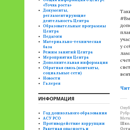
«Точка роста»
Документы,
Так
регламентирующие
#Вм
деятельность Центра
доп
Образовательные программы
Центра
пла
Педагоги
уча
Материально-техническая
у се
база
Режим занятий Центра
лам
Мероприятия Центра
сче
Дополнительная информация
све
Обратная связь (контакты,
социальные сети)
вен
Новости
Галерея
Чит
ИНФОРМАЦИЯ
Опуб
Год дошкольного образования
Рубр
АСУ РСО
Метк
Противодействие коррупции
Шко
Ракетная опасность и
Ост