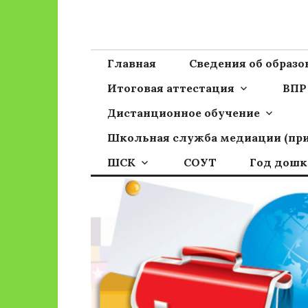
Перейти
к
Сайт ГБОУ ОО
Официальный сайт школы
содержимому
Главная
Сведения об образ
Итоговая аттестация
ВПР
Дистанционное обучение
Школьная служба медиации (пр
ШСК
СОУТ
Год дошк