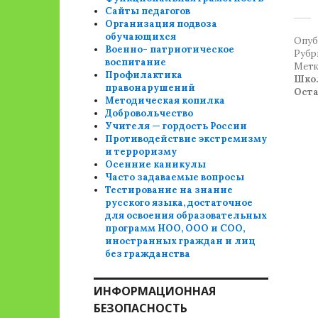
Сайты педагогов
Организация подвоза
обучающихся
Опуб
Военно- патриотическое
Рубр
воспитание
Метк
Профилактика
Шко
правонарушений
Ост
Методическая копилка
Добровольчество
Учителя — гордость России
Противодействие экстремизму
и терроризму
Осенние каникулы
Часто задаваемые вопросы
Тестирование на знание
русского языка, достаточное
для освоения образовательных
программ НОО, ООО и СОО,
иностранных граждан и лиц
без гражданства
ИНФОРМАЦИОННАЯ
БЕЗОПАСНОСТЬ