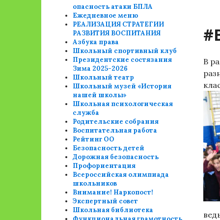
опасность атаки БПЛА
Ежедневное меню
РЕАЛИЗАЦИЯ СТРАТЕГИИ
#
РАЗВИТИЯ ВОСПИТАНИЯ
Азбука права
Школьный спортивный клуб
Президентские состязания
В р
Зима 2025-2026
раз
Школьный театр
кла
Школьный музей «История
нашей школы»
Школьная психологическая
служба
Родительские собрания
Воспитательная работа
Рейтинг ОО
Безопасность детей
Дорожная безопасность
Профориентация
Всероссийская олимпиада
школьников
Внимание! Наркопост!
Экспертный совет
Школьная библиотека
вед
Функциональная грамотность