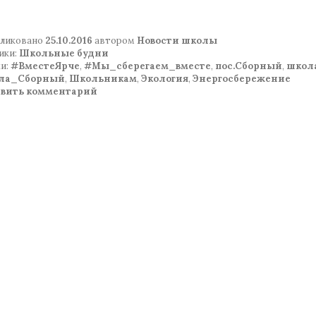
ликовано
25.10.2016
автором
Новости школы
ики:
Школьные будни
и:
#ВместеЯрче
,
#Мы_сберегаем_вместе
,
пос.Сборный
,
школ
ла_Сборный
,
Школьникам
,
Экология
,
Энергосбережение
авить комментарий