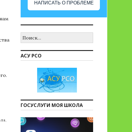
НАПИСАТЬ О ПРОБЛЕМЕ
 нам
Найти:
ства
АСУ РСО
го.
ГОСУСЛУГИ МОЯ ШКОЛА
ола
,