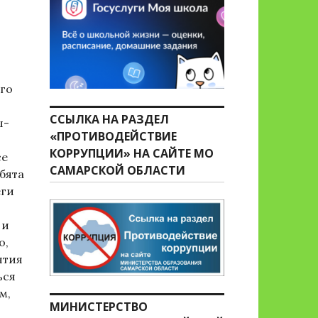
го
ССЫЛКА НА РАЗДЕЛ
ш-
«ПРОТИВОДЕЙСТВИЕ
КОРРУПЦИИ» НА САЙТЕ МО
се
САМАРСКОЙ ОБЛАСТИ
бята
еги
 и
о,
ятия
ься
м,
МИНИСТЕРСТВО