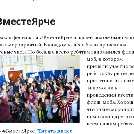
ВместеЯрче
амках фестиваля #ВместеЯрче в нашей школе было мно
ных мероприятий. В каждом классе были проведены
ссные часы. Но больше всего ребятам запомнился фле
моб, в к
отором
приняли участие в
ребята. Старшие ре
приготовили хэшт
и помогли в
проведении квеста
флеш-моба. Хорош
что такие меропри
помогают сдружит
всем нашим ребята
«#ВместеЯрче»
ь #ВместеЯрче.
Читать далее