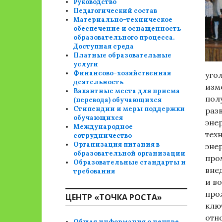
Руководство
Педагогический состав
Материально-техническое
обеспечение и оснащенность
образовательного процесса.
Доступная среда
Платные образовательные
услуги
Финансово-хозяйственная
уго
деятельность
изм
Вакантные места для приема
пол
(перевода) обучающихся
Стипендии и меры поддержки
раз
обучающихся
эне
Международное
тех
сотрудничество
Организация питания в
эне
образовательной организации
про
Образовательные стандарты и
вне
требования
и в
про
ЦЕНТР «ТОЧКА РОСТА»
клю
отн
Общая информация о центре