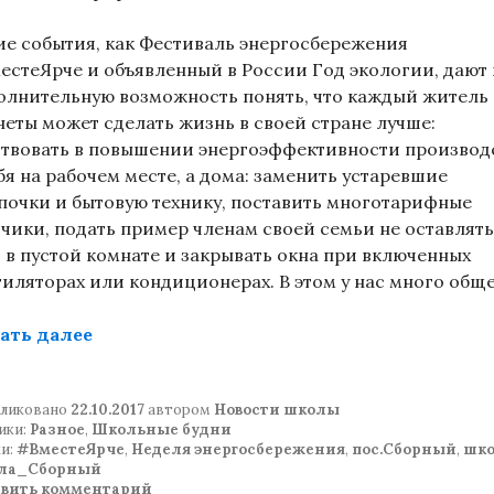
ие события, как Фестиваль энергосбережения
естеЯрче и объявленный в России Год экологии, дают
олнительную возможность понять, что каждый житель
неты может сделать жизнь в своей стране лучше:
ствовать в повышении энергоэффективности производ
бя на рабочем месте, а дома: заменить устаревшие
почки и бытовую технику, поставить многотарифные
тчики, подать пример членам своей семьи не оставлять
т в пустой комнате и закрывать окна при включенных
тиляторах или кондиционерах. В этом у нас много обще
«Неделя энергосбережения»
ать далее
ликовано
22.10.2017
автором
Новости школы
ики:
Разное
,
Школьные будни
и:
#ВместеЯрче
,
Неделя энергосбережения
,
пос.Сборный
,
шк
ла_Сборный
авить комментарий