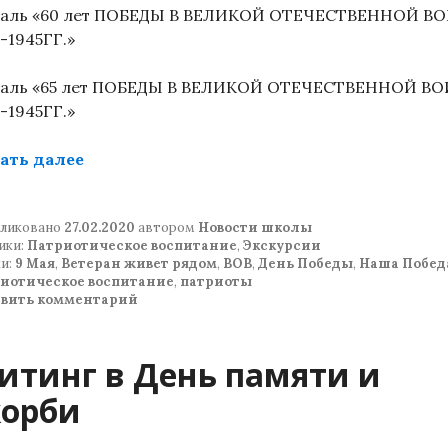
аль «60 лет ПОБЕДЫ В ВЕЛИКОЙ ОТЕЧЕСТВЕННОЙ В
-1945ГГ.»
аль «65 лет ПОБЕДЫ В ВЕЛИКОЙ ОТЕЧЕСТВЕННОЙ В
-1945ГГ.»
«Военно – патриотическое мероприятие «
ать далее
ликовано
27.02.2020
автором
Новости школы
ики:
Патриотическое воспитание
,
Экскурсии
и:
9 Мая
,
Ветеран живет рядом
,
ВОВ
,
День Победы
,
Наша Побед
иотическое воспитание
,
патриоты
авить комментарий
итинг в День памяти и
корби