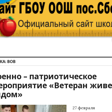
КА:
ВОВ
оенно – патриотическое
ероприятие «Ветеран живе
ядом»
27 февраля