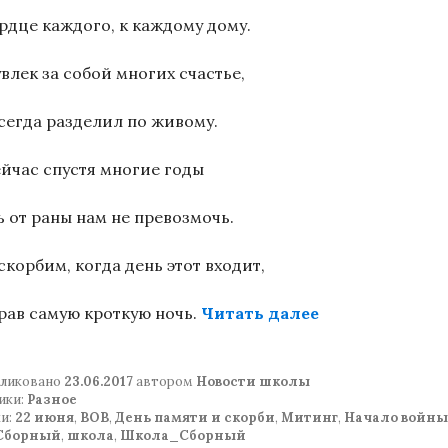
ердце каждого, к каждому дому.
влек за собой многих счастье,
сегда разделил по живому.
ейчас спустя многие годы
ь от раны нам не превозмочь.
скорбим, когда день этот входит,
«Митинг в Ден
рав самую кроткую ночь.
Читать далее
ликовано
23.06.2017
автором
Новости школы
ики:
Разное
и:
22 июня
,
ВОВ
,
День памяти и скорби
,
Митинг
,
Начало войны
.Сборный
,
школа
,
Школа_Сборный