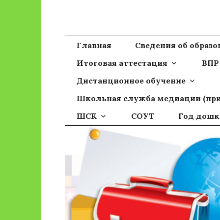
Перейти
к
Сайт ГБОУ ОО
Официальный сайт школы
содержимому
Главная
Сведения об образ
Итоговая аттестация
ВПР
Дистанционное обучение
Школьная служба медиации (пр
ШСК
СОУТ
Год дошк