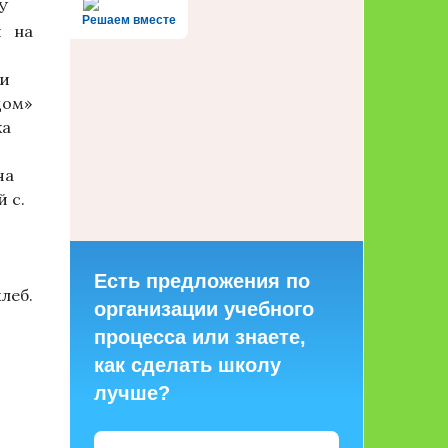
ОУ
Решаем вместе
й на
ии
дом»
ка
ча
 с.
Есть предложения по
леб.
организации учебного
процесса или знаете,
как сделать школу
лучше?