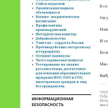
Сайты педагогов
В с
Организация подвоза
обучающихся
Военно- патриотическое
Он у
воспитание
Профилактика
Нав
правонарушений
Методическая копилка
Добровольчество
И с
Учителя — гордость России
Противодействие экстремизму
и терроризму
Бол
Осенние каникулы
Часто задаваемые вопросы
Мы 
Тестирование на знание
русского языка, достаточное
для освоения образовательных
Выб
программ НОО, ООО и СОО,
иностранных граждан и лиц
без гражданства
Опуб
Рубр
ИНФОРМАЦИОННАЯ
Метк
БЕЗОПАСНОСТЬ
пос