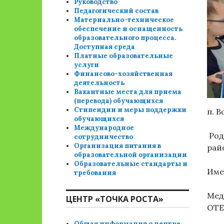
Руководство
Педагогический состав
Материально-техническое
обеспечение и оснащенность
образовательного процесса.
Доступная среда
Платные образовательные
услуги
Финансово-хозяйственная
деятельность
Вакантные места для приема
(перевода) обучающихся
Стипендии и меры поддержки
п. 
обучающихся
Международное
Род
сотрудничество
Организация питания в
райо
образовательной организации
Образовательные стандарты и
Име
требования
Мед
ЦЕНТР «ТОЧКА РОСТА»
ОТЕ
Общая информация о центре