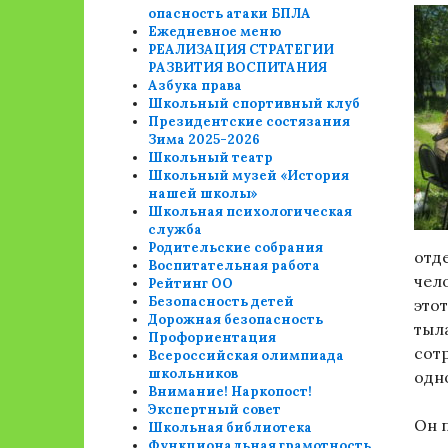
опасность атаки БПЛА
Ежедневное меню
РЕАЛИЗАЦИЯ СТРАТЕГИИ
РАЗВИТИЯ ВОСПИТАНИЯ
Азбука права
Школьный спортивный клуб
Президентские состязания
Зима 2025-2026
Школьный театр
Школьный музей «История
нашей школы»
Школьная психологическая
служба
Родительские собрания
отде
Воспитательная работа
чел
Рейтинг ОО
Безопасность детей
это
Дорожная безопасность
тыл
Профориентация
сот
Всероссийская олимпиада
школьников
одн
Внимание! Наркопост!
Экспертный совет
Он п
Школьная библиотека
Функциональная грамотность