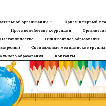
Ш пос.Сборный
овательной организации
Прием в первый кла
Противодействие коррупции
Организаци
Наставничество
Инклюзивное образование
имирения)
Специальные медицинские группы
ольного образования
Контакты