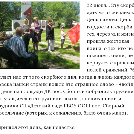
22 июня… Эту скор
дату мы отмечаем 
День памяти, День
гордости и скорби
тех, через чьи жиз
прошла жестокая
война, о тех, кто не
пожалев жизни, не
вернулся с кровав
полей сражений. 76
ляет нас от того скорбного дня, когда в жизнь каждог
овека нашей страны вошло это страшное слово – «война
т день на площади ДК пос. Сборный собрались тружен
а, учащиеся и сотрудники школы, воспитанники и
рудники СП «Детский сад» ГБОУ ООШ пос. Сборный,
осельчане (которых, к сожалению, было очень мало) .
ришел этот день, как ненастье,