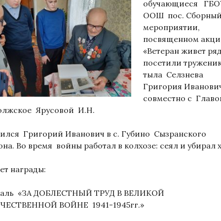
обучающиеся ГБ
ООШ пос. Сборны
мероприятии,
посвященном акц
«Ветеран живет ря
посетили тружени
тыла Селзнева
Григория Иванови
совместно с Главой
Волжское Ярусовой И.Н.
ился Григорий Иванович в с. Губино Сызранского
на. Во время войны работал в колхозе: сеял и убирал х
ет награды:
аль «ЗА ДОБЛЕСТНЫЙ ТРУД В ВЕЛИКОЙ
ЧЕСТВЕННОЙ ВОЙНЕ 1941-1945гг.»