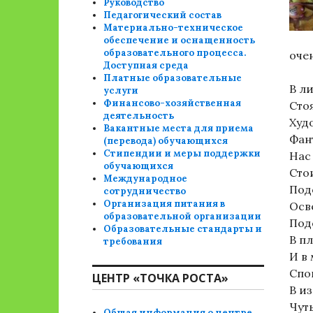
Руководство
Педагогический состав
Материально-техническое
обеспечение и оснащенность
образовательного процесса.
очен
Доступная среда
Платные образовательные
В л
услуги
Финансово-хозяйственная
Сто
деятельность
Худ
Вакантные места для приема
Фан
(перевода) обучающихся
Стипендии и меры поддержки
Нас
обучающихся
Сто
Международное
Под
сотрудничество
Организация питания в
Осв
образовательной организации
Под
Образовательные стандарты и
В пл
требования
И в
Спо
ЦЕНТР «ТОЧКА РОСТА»
В и
Чуть
Общая информация о центре