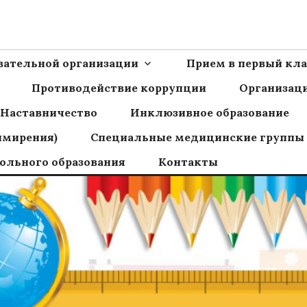
Ш пос.Сборный
овательной организации
Прием в первый кла
Противодействие коррупции
Организаци
Наставничество
Инклюзивное образование
имирения)
Специальные медицинские группы
ольного образования
Контакты