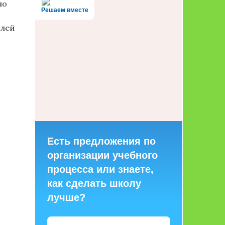
но
Решаем вместе
елей
Есть предложения по
организации учебного
процесса или знаете,
как сделать школу
лучше?