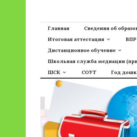
Перейти
к
Сайт ГБОУ ОО
Официальный сайт школы
содержимому
Главная
Сведения об образ
Итоговая аттестация
ВПР
Дистанционное обучение
Школьная служба медиации (пр
ШСК
СОУТ
Год дошк