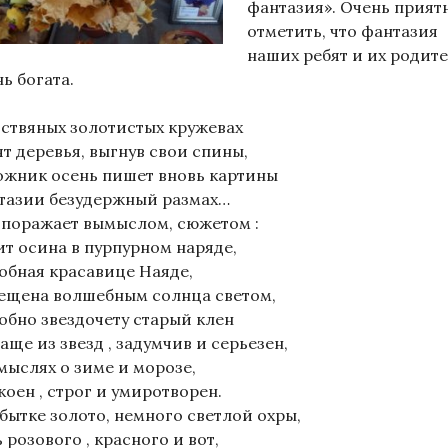
фантазия». Очень прият
отметить, что фантазия
наших ребят и их родит
ь богата.
иствяных золотистых кружевах
ят деревья, выгнув свои спины,
ожник осень пишет вновь картины
тазии безудержный размах…
 поражает вымыслом, сюжетом :
ит осина в пурпурном наряде,
обная красавице Наяде,
ещена волшебным солнца светом,
обно звездочету старый клен
аще из звезд , задумчив и серьезен,
 мыслях о зиме и морозе,
коен , строг и умиротворен.
збытке золото, немного светлой охры,
 розового , красного и вот,