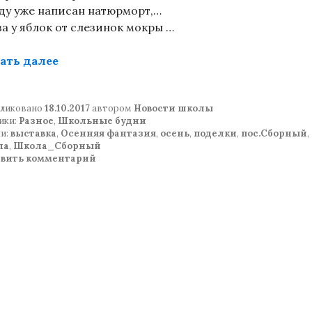
аду уже написан натюрморт,…
за у яблок от слезинок мокры …
«Осенняя фантазия»
ать далее
ликовано
18.10.2017
автором
Новости школы
ики:
Разное
,
Школьные будни
и:
выставка
,
Осенняя фантазия
,
осень
,
поделки
,
пос.Сборный
,
ла
,
Школа_Сборный
авить комментарий