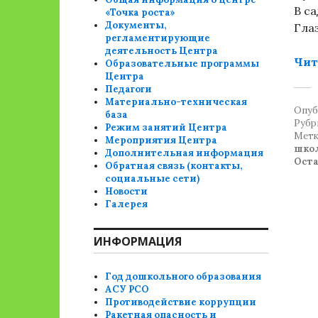
В с
«Точка роста»
Документы,
Гла
регламентирующие
деятельность Центра
Чит
Образовательные программы
Центра
Педагоги
Материально-техническая
Опуб
база
Рубр
Режим занятий Центра
Метк
Мероприятия Центра
шко
Дополнительная информация
Ост
Обратная связь (контакты,
социальные сети)
Новости
Галерея
ИНФОРМАЦИЯ
Год дошкольного образования
АСУ РСО
Противодействие коррупции
Ракетная опасность и