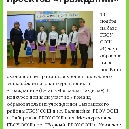
18
ноября
на базе
ГБОУ
СОШ
«Центр
образова
ния»
пос.Варл
амово прошел районный уровень окружного
этапа областного конкурса проектов
«Гражданин» (I этап «Моя малая родина»). В
конкурсе приняли участие 7 команд
образовательных учреждений Сызранского
района: ГБОУ СОШ п.г.т. Балашейка, ГБОУ ООШ
с. Заборовка, ГБОУ СОШ п.г.т. Междуреченск,
ГБОУ ООШ пос. Сборный, ГБОУ СОШ с. Усинское,