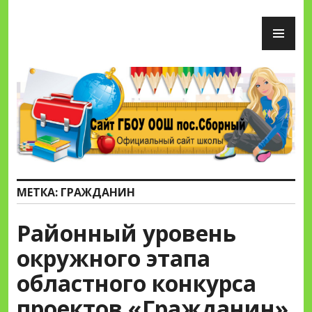
Перейти
ОС
к
М
содержимому
Сайт ГБОУ ООШ пос.Сборный
МЕТКА:
ГРАЖДАНИН
Районный уровень
окружного этапа
областного конкурса
проектов «Гражданин»