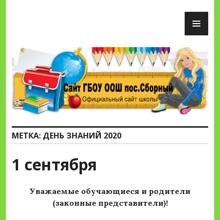
Перейти
ОС
к
М
содержимому
Сайт ГБОУ ООШ пос.Сборный
МЕТКА:
ДЕНЬ ЗНАНИЙ 2020
1 сентября
Уважаемые обучающиеся и родители
(законные представители)!