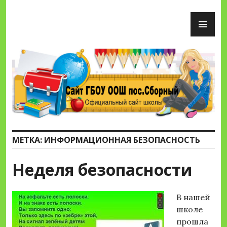
Перейти
ОС
к
М
содержимому
Сайт ГБОУ ООШ пос.Сборный
МЕТКА:
ИНФОРМАЦИОННАЯ БЕЗОПАСНОСТЬ
Неделя безопасности
В нашей
школе
прошла