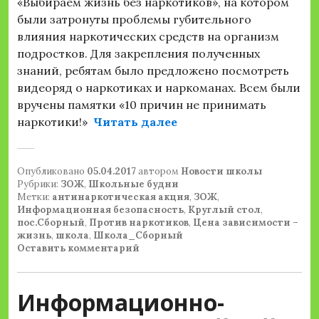
«Выбираем жизнь без наркотиков», на котором
были затронуты проблемы губительного
влияния наркотических средств на организм
подростков. Для закрепления полученных
знаний, ребятам было предложено посмотреть
видеоряд о наркотиках и наркоманах. Всем были
вручены памятки «10 причин не принимать
«Круглый стол «Цена 
наркотики!»
Читать далее
Опубликовано
05.04.2017
автором
Новости школы
Рубрики:
ЗОЖ
,
Школьные будни
Метки:
антинаркотическая акция
,
ЗОЖ
,
Информационная безопасность
,
Круглый стол
,
пос.Сборный
,
Против наркотиков
,
Цена зависимости –
жизнь
,
школа
,
Школа_Сборный
Оставить комментарий
Информационно-