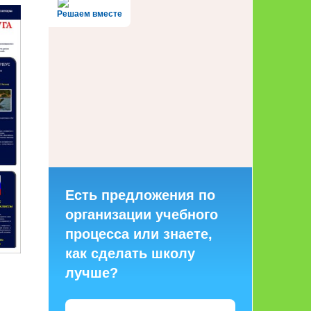
Решаем вместе
Есть предложения по
организации учебного
процесса или знаете,
как сделать школу
лучше?