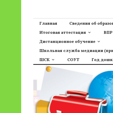
Перейти
к
Сайт ГБОУ ОО
Официальный сайт школы
содержимому
Главная
Сведения об образ
Итоговая аттестация
ВПР
Дистанционное обучение
Школьная служба медиации (пр
ШСК
СОУТ
Год дошк