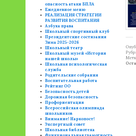
опасность атаки БПЛА
Ежедневное меню
РЕАЛИЗАЦИЯ СТРАТЕГИИ
РАЗВИТИЯ ВОСПИТАНИЯ
Азбука права
Школьный спортивный клуб
Президентские состязания
Зима 2025-2026
Опуб
Школьный театр
Рубр
Школьный музей «История
Метк
нашей школы»
Ост
Школьная психологическая
служба
Родительские собрания
Воспитательная работа
Рейтинг ОО
Безопасность детей
Дорожная безопасность
Профориентация
Всероссийская олимпиада
школьников
Внимание! Наркопост!
Экспертный совет
Школьная библиотека
Функциональная грамотность