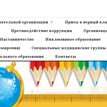
Ш пос.Сборный
овательной организации
Прием в первый кла
Противодействие коррупции
Организаци
Наставничество
Инклюзивное образование
имирения)
Специальные медицинские группы
ольного образования
Контакты