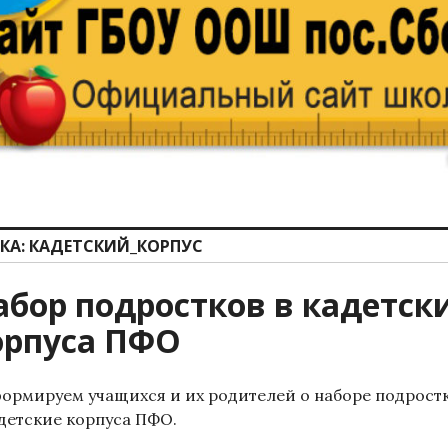
КА:
КАДЕТСКИЙ_КОРПУС
абор подростков в кадетск
орпуса ПФО
ормируем учащихся и их родителей о наборе подрост
адетские корпуса ПФО.