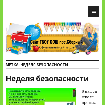
Перейти
ОС
к
М
содержимому
Сайт ГБОУ ООШ пос.Сборный
МЕТКА:
НЕДЕЛЯ БЕЗОПАСНОСТИ
Неделя безопасности
В нашей
школе
прошла