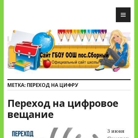
Перейти
ОС
к
М
содержимому
Сайт ГБОУ ООШ пос.Сборный
МЕТКА:
ПЕРЕХОД НА ЦИФРУ
Переход на цифровое
вещание
3 июня