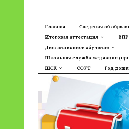
Перейти
к
Сайт ГБОУ ОО
Официальный сайт школы
содержимому
Главная
Сведения об образ
Итоговая аттестация
ВПР
Дистанционное обучение
Школьная служба медиации (пр
ШСК
СОУТ
Год дошк