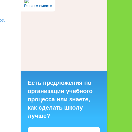
Решаем вместе
е.
Есть предложения по
организации учебного
процесса или знаете,
как сделать школу
лучше?