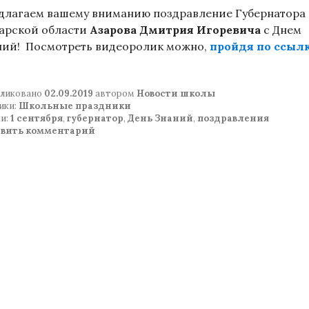
длагаем вашему вниманию поздравление Губернатора
арской области
Азарова Дмитрия Игоревича
с Днем
ний! Посмотреть видеоролик можно,
пройдя по ссылк
ликовано
02.09.2019
автором
Новости школы
ики:
Школьные праздники
и:
1 сентября
,
губернатор
,
День Знаний
,
поздравления
авить комментарий