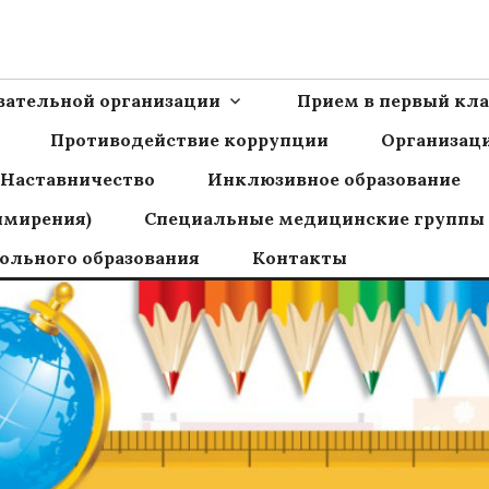
Ш пос.Сборный
овательной организации
Прием в первый кла
Противодействие коррупции
Организаци
Наставничество
Инклюзивное образование
имирения)
Специальные медицинские группы
ольного образования
Контакты