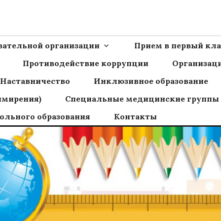
Ш пос.Сборный
овательной организации
Прием в первый кла
Противодействие коррупции
Организаци
Наставничество
Инклюзивное образование
имирения)
Специальные медицинские группы
ольного образования
Контакты