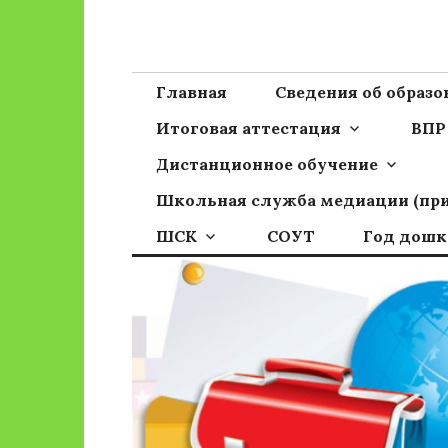
Перейти
к
Сайт ГБОУ ОО
Официальный сайт школы
содержимому
Главная
Сведения об образ
Итоговая аттестация
ВПР
Дистанционное обучение
Школьная служба медиации (пр
ШСК
СОУТ
Год дошк