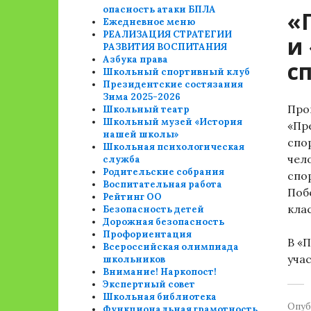
опасность атаки БПЛА
«
Ежедневное меню
РЕАЛИЗАЦИЯ СТРАТЕГИИ
и
РАЗВИТИЯ ВОСПИТАНИЯ
Азбука права
с
Школьный спортивный клуб
Президентские состязания
Зима 2025-2026
Про
Школьный театр
Школьный музей «История
«Пр
нашей школы»
спо
Школьная психологическая
чело
служба
Родительские собрания
спо
Воспитательная работа
Поб
Рейтинг ОО
клас
Безопасность детей
Дорожная безопасность
Профориентация
В «
Всероссийская олимпиада
учас
школьников
Внимание! Наркопост!
Экспертный совет
Школьная библиотека
Опуб
Функциональная грамотность