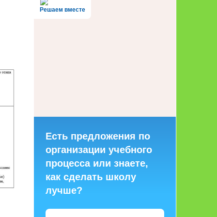
Решаем вместе
Есть предложения по
организации учебного
процесса или знаете,
как сделать школу
лучше?