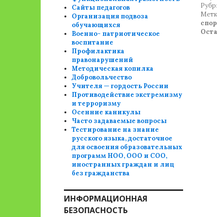
Рубр
Сайты педагогов
Метк
Организация подвоза
спо
обучающихся
Ост
Военно- патриотическое
воспитание
Профилактика
правонарушений
Методическая копилка
Добровольчество
Учителя — гордость России
Противодействие экстремизму
и терроризму
Осенние каникулы
Часто задаваемые вопросы
Тестирование на знание
русского языка, достаточное
для освоения образовательных
программ НОО, ООО и СОО,
иностранных граждан и лиц
без гражданства
ИНФОРМАЦИОННАЯ
БЕЗОПАСНОСТЬ