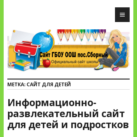
Перейти
ОС
к
М
содержимому
Сайт ГБОУ ООШ пос.Сборный
МЕТКА:
САЙТ ДЛЯ ДЕТЕЙ
Информационно-
развлекательный сайт
для детей и подростков