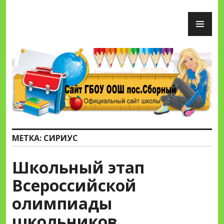
Перейти
ОС
к
М
содержимому
Сайт ГБОУ ООШ пос.Сборный
МЕТКА:
СИРИУС
Школьный этап
Всероссийской
олимпиады
школьников