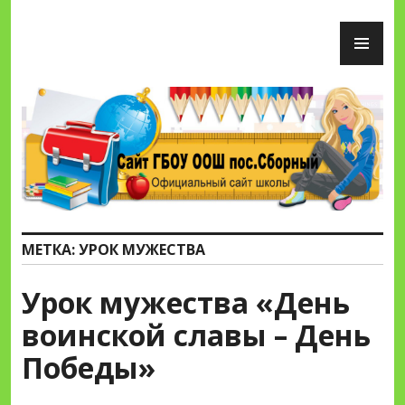
Перейти
ОС
к
М
содержимому
Сайт ГБОУ ООШ пос.Сборный
МЕТКА:
УРОК МУЖЕСТВА
Урок мужества «День
воинской славы – День
Победы»