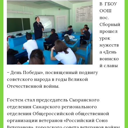
В ГБОУ
ООШ
пос.
Сборный
прошел
урок
мужеств
а «День
воинско
й славы
– День Победы», посвященный подвигу
советского народа в годы Великой
Отечественной войны.
Гостем стал председатель Сызранского
отделения Самарского регионального
отделения Общероссийской общественной
организации ветеранов «Российский Союз
Ветеранов» городского совета ветеранов войны