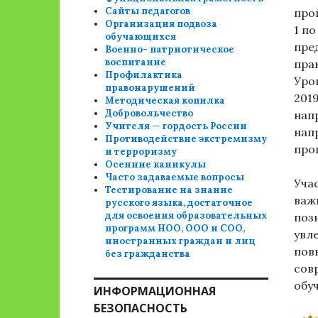
Сайты педагогов
про
Организация подвоза
1 п
обучающихся
пре
Военно- патриотическое
воспитание
пра
Профилактика
Уро
правонарушений
201
Методическая копилка
Добровольчество
нап
Учителя — гордость России
нап
Противодействие экстремизму
про
и терроризму
Осенние каникулы
Часто задаваемые вопросы
Уча
Тестирование на знание
важ
русского языка, достаточное
для освоения образовательных
поз
программ НОО, ООО и СОО,
увл
иностранных граждан и лиц
пов
без гражданства
сов
обу
ИНФОРМАЦИОННАЯ
БЕЗОПАСНОСТЬ