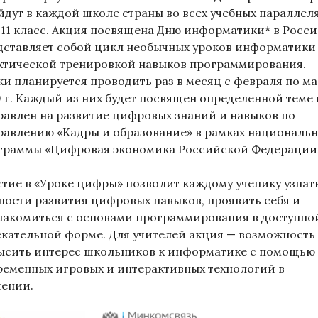
йдут в каждой школе страны во всех учебных параллеля
о 11 класс. Акция посвящена Дню информатики* в Росси
дставляет собой цикл необычных уроков информатики
ктической тренировкой навыков программирования.
ки планируется проводить раз в месяц с февраля по м
9 г. Каждый из них будет посвящен определенной теме 
равлен на развитие цифровых знаний и навыков по
равлению «Кадры и образование» в рамках националь
граммы «Цифровая экономика Российской Федерации
стие в «Уроке цифры» позволит каждому ученику узнат
ности развития цифровых навыков, проявить себя и
накомиться с основами программирования в доступно
екательной форме. Для учителей акция — возможность
ысить интерес школьников к информатике с помощью
ременных игровых и интерактивных технологий в
чении.