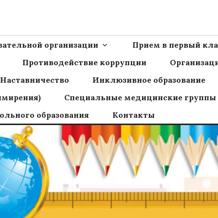
Ш пос.Сборный
овательной организации
Прием в первый кла
Противодействие коррупции
Организаци
Наставничество
Инклюзивное образование
имирения)
Специальные медицинские группы
ольного образования
Контакты