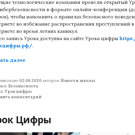
ущие технологические компании провели открытый У
кибербезопасности в формате онлайн-конференции (д
рок), чтобы напомнить о правилах безопасного поведен
ернете во избежание распространения преступлений в
ернете во время летних каникул.
ео запись Урока доступна на сайте Урока цифры
https:
кцифры.рф/
.
«УРОК ЦИФРЫ»
ать далее
ликовано
02.06.2020
автором
Новости школы
ики:
Безопасность
и:
Урок цифры
авить комментарий
рок Цифры