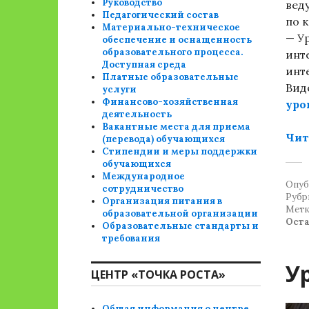
Руководство
вед
Педагогический состав
по 
Материально-техническое
— У
обеспечение и оснащенность
образовательного процесса.
инт
Доступная среда
инт
Платные образовательные
Вид
услуги
Финансово-хозяйственная
уро
деятельность
Вакантные места для приема
Чит
(перевода) обучающихся
Стипендии и меры поддержки
обучающихся
Международное
Опуб
сотрудничество
Рубр
Организация питания в
Метк
образовательной организации
Ост
Образовательные стандарты и
требования
У
ЦЕНТР «ТОЧКА РОСТА»
Общая информация о центре