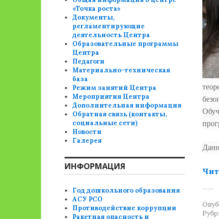
«Точка роста»
Документы,
регламентирующие
деятельность Центра
Образовательные программы
Центра
Педагоги
Материально-техническая
база
теор
Режим занятий Центра
Мероприятия Центра
безо
Дополнительная информация
Обуч
Обратная связь (контакты,
социальные сети)
прог
Новости
Галерея
Данн
ИНФОРМАЦИЯ
Чит
Год дошкольного образования
АСУ РСО
Опуб
Противодействие коррупции
Рубр
Ракетная опасность и