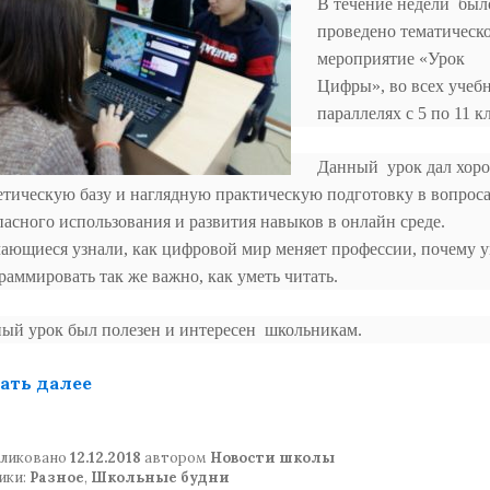
В т
ечение недели был
проведено тематическ
мероприятие «Урок
Цифры», во всех учеб
параллелях с 5 по 11 кл
Данный урок дал хор
етическую базу и наглядную практическую подготовку в вопрос
пасного использования и развития навыков в онлайн среде.
ающиеся узнали, как цифровой мир меняет профессии, почему у
раммировать так же важно, как уметь читать.
ый урок был полезен и интересен школьникам.
«Урок Цифры»
ать далее
ликовано
12.12.2018
автором
Новости школы
ики:
Разное
,
Школьные будни