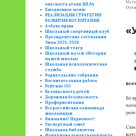
Метк
опасность атаки БПЛА
Ост
Ежедневное меню
РЕАЛИЗАЦИЯ СТРАТЕГИИ
РАЗВИТИЯ ВОСПИТАНИЯ
Азбука права
«
Школьный спортивный клуб
Президентские состязания
Зима 2025-2026
Школьный театр
Школьный музей «История
нашей школы»
Школьная психологическая
служба
Родительские собрания
Воспитательная работа
все
Рейтинг ОО
Безопасность детей
Дорожная безопасность
Во в
Профориентация
поз
Всероссийская олимпиада
увл
школьников
Внимание! Наркопост!
Экспертный совет
Сам
Школьная библиотека
кото
Функциональная грамотность