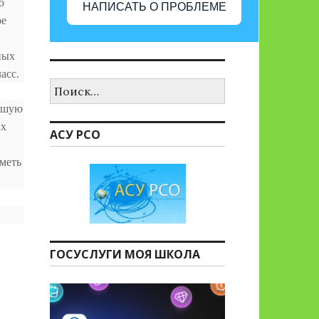
о
НАПИСАТЬ О ПРОБЛЕМЕ
ое
ных
асс.
Найти:
ошую
ах
АСУ РСО
меть
ГОСУСЛУГИ МОЯ ШКОЛА