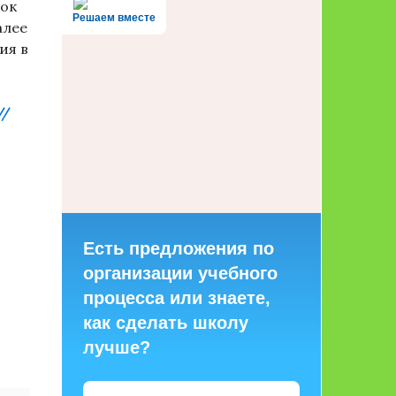
рок
Решаем вместе
алее
ия в
//
Есть предложения по
организации учебного
процесса или знаете,
как сделать школу
лучше?