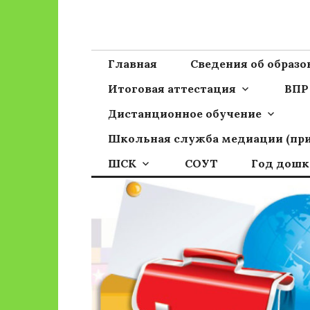
Перейти
к
Сайт ГБОУ ОО
Официальный сайт школы
содержимому
Главная
Сведения об образ
Итоговая аттестация
ВПР
Дистанционное обучение
Школьная служба медиации (пр
ШСК
СОУТ
Год дошк