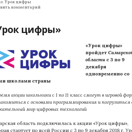
и:
Урок цифры
авить комментарий
Урок цифры»
«Урок цифры»
пройдет
Самарско
области
с 3 по 9
декабря
одновременно со
ми школами страны
ремя акции школьники с 1 по 11 класс смогут в игровой фо
накомиться с основами программирования и погрузиться 
екательный мир цифровых технологий
арская область подключилась к акции «Урок цифры»,
рая стартует по всей России с 3 по 9 декабря 2018 г. У