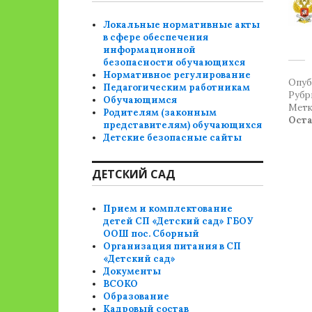
Локальные нормативные акты
в сфере обеспечения
информационной
безопасности обучающихся
Нормативное регулирование
Опуб
Педагогическим работникам
Рубр
Обучающимся
Метк
Родителям (законным
Ост
представителям) обучающихся
Детские безопасные сайты
ДЕТСКИЙ САД
Прием и комплектование
детей СП «Детский сад» ГБОУ
ООШ пос. Сборный
Организация питания в СП
«Детский сад»
Документы
ВСОКО
Образование
Кадровый состав