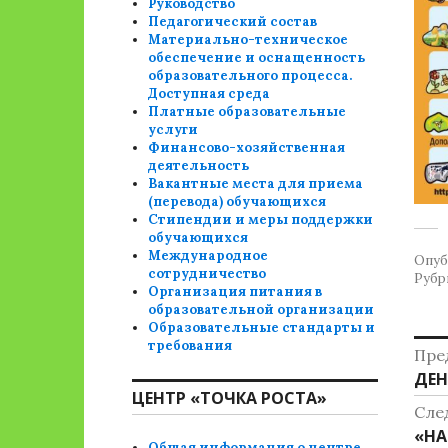
Руководство
Педагогический состав
Материально-техническое
обеспечение и оснащенность
образовательного процесса.
Доступная среда
Платные образовательные
услуги
Финансово-хозяйственная
деятельность
Вакантные места для приема
(перевода) обучающихся
Стипендии и меры поддержки
обучающихся
Международное
Опуб
сотрудничество
Рубр
Организация питания в
образовательной организации
Образовательные стандарты и
Н
требования
Пре
Пре
ДЕН
п
ЦЕНТР «ТОЧКА РОСТА»
зап
Сле
з
Сле
«НА
Общая информация о центре