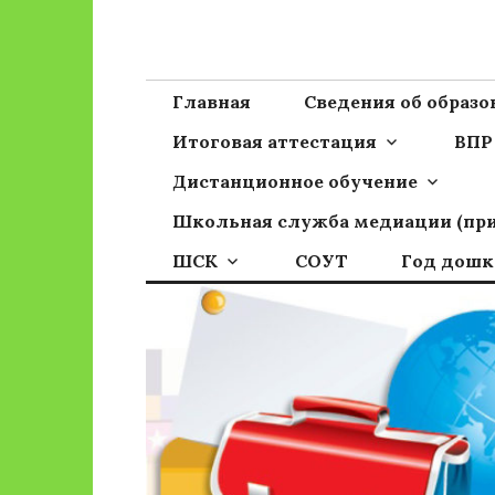
Перейти
к
Сайт ГБОУ ОО
Официальный сайт школы
содержимому
Главная
Сведения об образ
Итоговая аттестация
ВПР
Дистанционное обучение
Школьная служба медиации (пр
ШСК
СОУТ
Год дошк