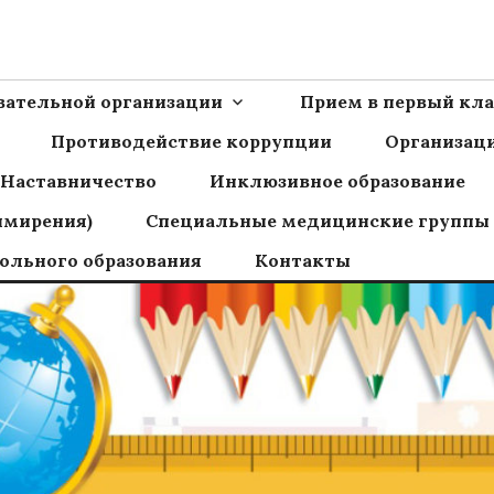
Ш пос.Сборный
овательной организации
Прием в первый кла
Противодействие коррупции
Организаци
Наставничество
Инклюзивное образование
имирения)
Специальные медицинские группы
ольного образования
Контакты