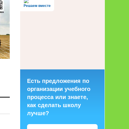
Решаем вместе
Есть предложения по
организации учебного
процесса или знаете,
как сделать школу
лучше?