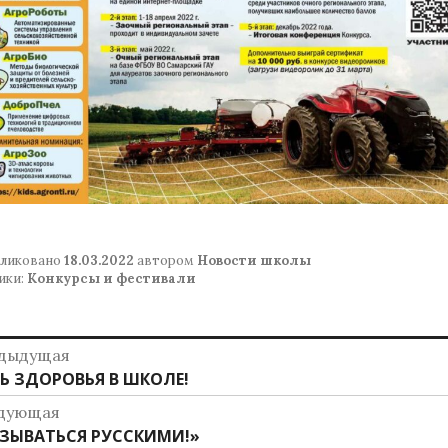
ликовано
18.03.2022
автором
Новости школы
ики:
Конкурсы и фестивали
авигация
дыдущая
дыдущая
Ь ЗДОРОВЬЯ В ШКОЛЕ!
о
ись:
дующая
аписям
дующая
ЗЫВАТЬСЯ РУССКИМИ!»