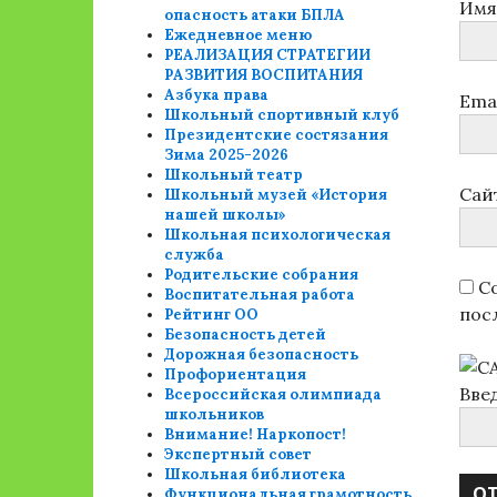
Им
опасность атаки БПЛА
Ежедневное меню
РЕАЛИЗАЦИЯ СТРАТЕГИИ
РАЗВИТИЯ ВОСПИТАНИЯ
Азбука права
Ema
Школьный спортивный клуб
Президентские состязания
Зима 2025-2026
Школьный театр
Сай
Школьный музей «История
нашей школы»
Школьная психологическая
служба
Родительские собрания
Со
Воспитательная работа
пос
Рейтинг ОО
Безопасность детей
Дорожная безопасность
Профориентация
Вве
Всероссийская олимпиада
школьников
Внимание! Наркопост!
Экспертный совет
Школьная библиотека
Функциональная грамотность