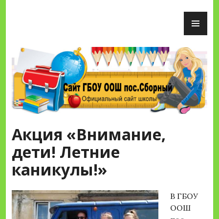
Перейти
ОС
к
М
содержимому
Сайт ГБОУ ООШ пос.Сборный
Акция «Внимание,
дети! Летние
каникулы!»
В ГБОУ
ООШ