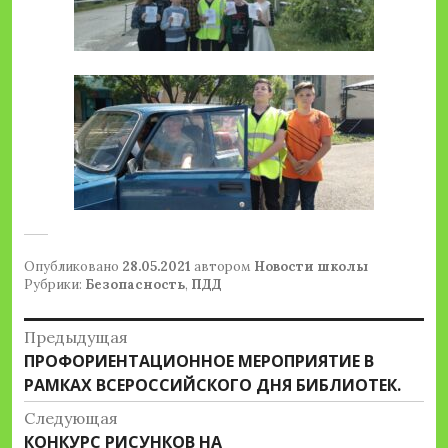
Опубликовано
28.05.2021
автором
Новости школы
Рубрики:
Безопасность
,
ПДД
Навигация
Предыдущая
Предыдущая
ПРОФОРИЕНТАЦИОННОЕ МЕРОПРИЯТИЕ В
по
запись:
РАМКАХ ВСЕРОССИЙСКОГО ДНЯ БИБЛИОТЕК.
записям
Следующая
Следующая
КОНКУРС РИСУНКОВ НА