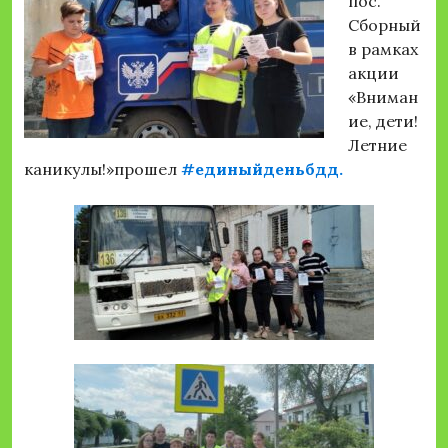
пос.
Сборный
в рамках
акции
«Вниман
ие, дети!
Летние
каникулы!»прошел
#единыйденьбдд.