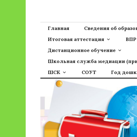
Перейти
к
Сайт ГБОУ ОО
Официальный сайт школы
содержимому
Главная
Сведения об образ
Итоговая аттестация
ВПР
Дистанционное обучение
Школьная служба медиации (пр
ШСК
СОУТ
Год дошк