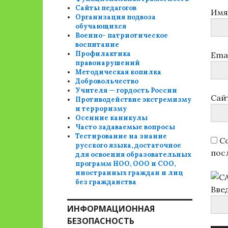
Сайты педагогов
Им
Организация подвоза
обучающихся
Военно- патриотическое
воспитание
Профилактика
Ema
правонарушений
Методическая копилка
Добровольчество
Учителя — гордость России
Сай
Противодействие экстремизму
и терроризму
Осенние каникулы
Часто задаваемые вопросы
Тестирование на знание
Со
русского языка, достаточное
пос
для освоения образовательных
программ НОО, ООО и СОО,
иностранных граждан и лиц
без гражданства
Вве
ИНФОРМАЦИОННАЯ
БЕЗОПАСНОСТЬ