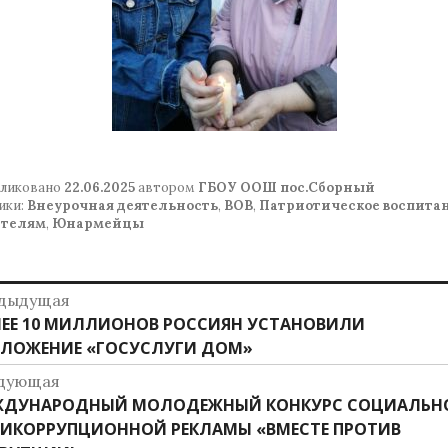
ликовано
22.06.2025
автором
ГБОУ ООШ пос.Сборный
ики:
Внеурочная деятельность
,
ВОВ
,
Патриотическое воспита
ителям
,
Юнармейцы
авигация
дыдущая
дыдущая
ЕЕ 10 МИЛЛИОНОВ РОССИЯН УСТАНОВИЛИ
о
ись:
ЛОЖЕНИЕ «ГОСУСЛУГИ ДОМ»
аписям
дующая
дующая
ЖДУНАРОДНЫЙ МОЛОДЕЖНЫЙ КОНКУРС СОЦИАЛЬН
ись:
ИКОРРУПЦИОННОЙ РЕКЛАМЫ «ВМЕСТЕ ПРОТИВ