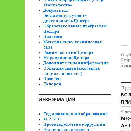
«Точка роста»
Документы,
регламентирующие
деятельность Центра
Образовательные программы
Центра
Педагоги
Материально-техническая
база
Режим занятий Центра
Опуб
Мероприятия Центра
Рубр
Дополнительная информация
Род
Обратная связь (контакты,
социальные сети)
Новости
Галерея
Н
Пре
Пре
БОЛ
п
ИНФОРМАЦИЯ
зап
ПРИ
з
Сле
Год дошкольного образования
Сле
МЕ
АСУ РСО
Противодействие коррупции
зап
АНТ
Ракетная опасность и