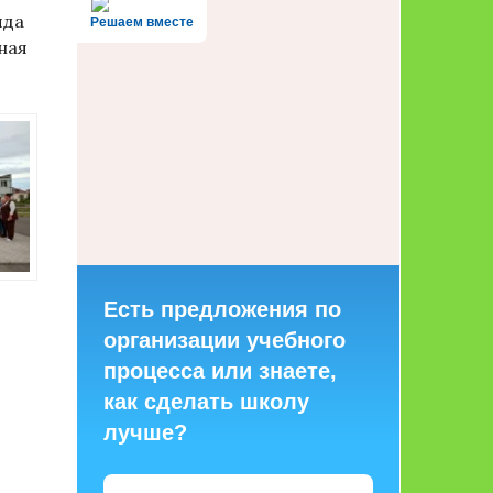
яда
Решаем вместе
ная
Есть предложения по
организации учебного
процесса или знаете,
как сделать школу
лучше?