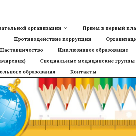
Ш пос.Сборный
овательной организации
Прием в первый кла
Противодействие коррупции
Организаци
Наставничество
Инклюзивное образование
имирения)
Специальные медицинские группы
ольного образования
Контакты