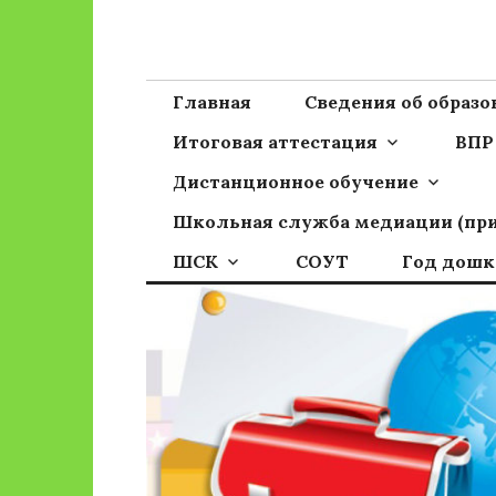
Перейти
к
Сайт ГБОУ ОО
Официальный сайт школы
содержимому
Главная
Сведения об образ
Итоговая аттестация
ВПР
Дистанционное обучение
Школьная служба медиации (пр
ШСК
СОУТ
Год дошк