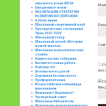
опасность атаки БПЛА
Им
Ежедневное меню
РЕАЛИЗАЦИЯ СТРАТЕГИИ
РАЗВИТИЯ ВОСПИТАНИЯ
Азбука права
Ema
Школьный спортивный клуб
Президентские состязания
Зима 2025-2026
Школьный театр
Школьный музей «История
Сай
нашей школы»
Школьная психологическая
служба
Родительские собрания
Воспитательная работа
Со
Рейтинг ОО
пос
Безопасность детей
Дорожная безопасность
Профориентация
Всероссийская олимпиада
Вве
школьников
Внимание! Наркопост!
Экспертный совет
Школьная библиотека
Функциональная грамотность