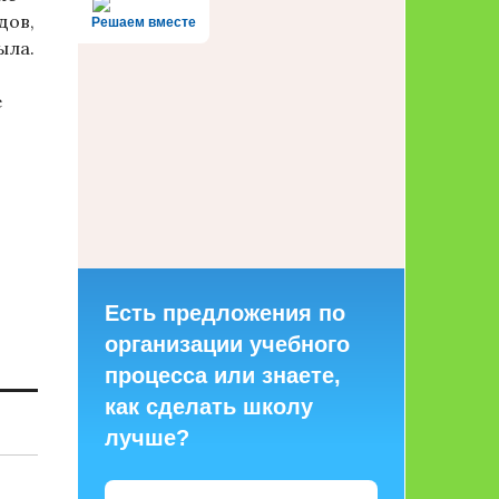
дов,
Решаем вместе
ыла.
е
Есть предложения по
организации учебного
процесса или знаете,
как сделать школу
лучше?