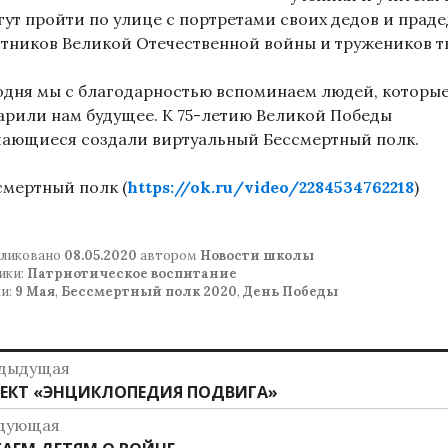
гут пройти по улице с портретами своих дедов и праде
стников Великой Отечественной войны и тружеников т
одня мы с благодарностью вспоминаем людей, которы
арили нам будущее. К 75-летию Великой Победы
чающиеся создали виртуальный Бессмертный полк.
смертный полк (
https://ok.ru/video/2284534762218
)
ликовано
08.05.2020
автором
Новости школы
ики:
Патриотическое воспитание
и:
9 Мая
,
Бессмертный полк 2020
,
День Победы
авигация
дыдущая
дыдущая
ЕКТ «ЭНЦИКЛОПЕДИЯ ПОДВИГА»
о
ись:
дующая
аписям