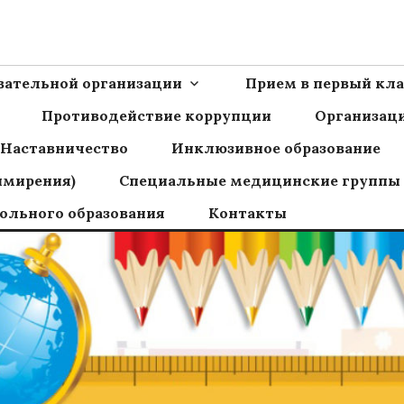
Ш пос.Сборный
овательной организации
Прием в первый кла
Противодействие коррупции
Организаци
Наставничество
Инклюзивное образование
имирения)
Специальные медицинские группы
ольного образования
Контакты