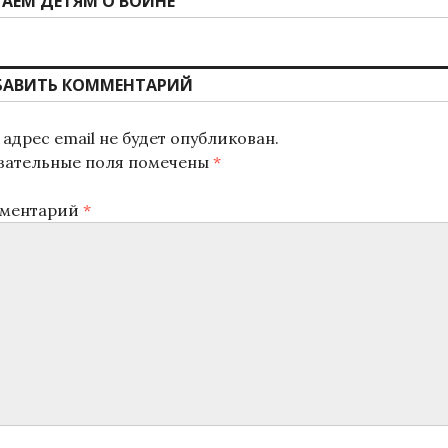
дующая
АЕМ ДЕТЯМ О ВОЙНЕ
ись:
БАВИТЬ КОММЕНТАРИЙ
адрес email не будет опубликован.
зательные поля помечены
*
ментарий
*