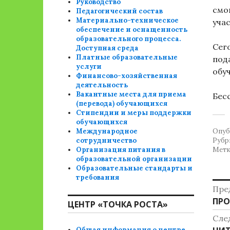
Руководство
смо
Педагогический состав
Материально-техническое
уча
обеспечение и оснащенность
образовательного процесса.
Сег
Доступная среда
Платные образовательные
под
услуги
обу
Финансово-хозяйственная
деятельность
Вакантные места для приема
Бес
(перевода) обучающихся
Стипендии и меры поддержки
обучающихся
Международное
Опуб
сотрудничество
Рубр
Организация питания в
Метк
образовательной организации
Образовательные стандарты и
требования
Н
Пре
Пре
ПРО
п
ЦЕНТР «ТОЧКА РОСТА»
зап
Сле
з
Общая информация о центре