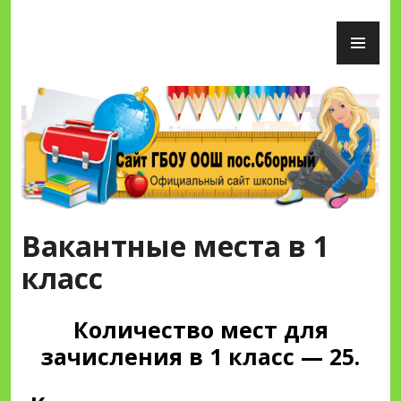
Перейти
ОС
к
М
содержимому
Сайт ГБОУ ООШ пос.Сборный
Вакантные места в 1
класс
Количество мест для
зачисления в 1 класс — 25.