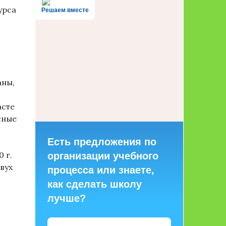
урса
Решаем вместе
аны,
асте
сные
Есть предложения по
 г.
организации учебного
вух
процесса или знаете,
как сделать школу
лучше?