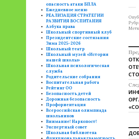
опасность атаки БПЛА
Ежедневное меню
РЕАЛИЗАЦИЯ СТРАТЕГИИ
Опуб
РАЗВИТИЯ ВОСПИТАНИЯ
Рубр
Азбука права
Метк
Школьный спортивный клуб
Президентские состязания
Зима 2025-2026
Н
Школьный театр
Пре
Школьный музей «История
Пре
ОТК
п
нашей школы»
Школьная психологическая
зап
ОТЕ
з
служба
СТ
Родительские собрания
Воспитательная работа
Сле
Рейтинг ОО
Сле
ИНФ
Безопасность детей
зап
ОРГ
Дорожная безопасность
Профориентация
«С
Всероссийская олимпиада
школьников
Внимание! Наркопост!
Экспертный совет
ДО
Школьная библиотека
Функциональная грамотность