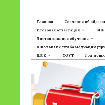
Перейти
к
Сайт ГБОУ ОО
Официальный сайт школы
содержимому
Главная
Сведения об образ
Итоговая аттестация
ВПР
Дистанционное обучение
Школьная служба медиации (пр
ШСК
СОУТ
Год дошк