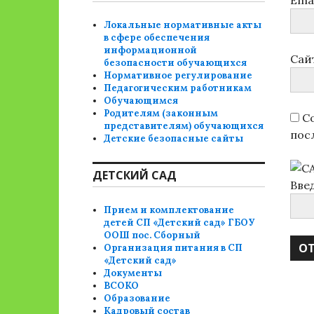
Ema
Локальные нормативные акты
в сфере обеспечения
информационной
Сай
безопасности обучающихся
Нормативное регулирование
Педагогическим работникам
Обучающимся
Родителям (законным
Со
представителям) обучающихся
пос
Детские безопасные сайты
ДЕТСКИЙ САД
Вве
Прием и комплектование
детей СП «Детский сад» ГБОУ
ООШ пос. Сборный
Организация питания в СП
«Детский сад»
Документы
ВСОКО
Образование
Кадровый состав