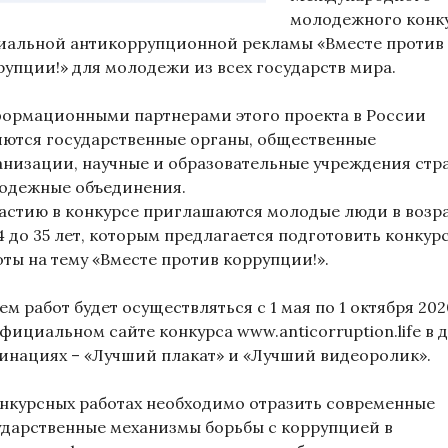
молодежного конк
иальной антикоррупционной рекламы «Вместе против
рупции!» для молодежи из всех государств мира.
ормационными партнерами этого проекта в России
яются государственные органы, общественные
анизации, научные и образовательные учреждения стр
одежные объединения.
частию в конкурсе приглашаются молодые люди в возр
14 до 35 лет, которым предлагается подготовить конкур
оты на тему «Вместе против коррупции!».
м работ будет осуществляться с 1 мая по 1 октября 2020
фициальном сайте конкурса www.anticorruption.life в д
инациях – «Лучший плакат» и «Лучший видеоролик».
онкурсных работах необходимо отразить современные
ударственные механизмы борьбы с коррупцией в