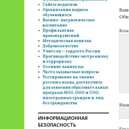
Сайты педагогов
Ваш 
Организация подвоза
обучающихся
Обя
Военно- патриотическое
воспитание
Ком
Профилактика
правонарушений
Методическая копилка
Добровольчество
Учителя — гордость России
Противодействие экстремизму
и терроризму
Осенние каникулы
Часто задаваемые вопросы
Тестирование на знание
русского языка, достаточное
для освоения образовательных
программ НОО, ООО и СОО,
иностранных граждан и лиц
без гражданства
Им
ИНФОРМАЦИОННАЯ
БЕЗОПАСНОСТЬ