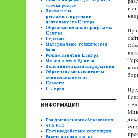
раз
«Точка роста»
и з
Документы,
нап
регламентирующие
деятельность Центра
Образовательные программы
Пра
Центра
сай
Педагоги
Материально-техническая
Объ
база
кит
Режим занятий Центра
Тор
Мероприятия Центра
Дополнительная информация
кон
Обратная связь (контакты,
борь
социальные сети)
Новости
Галерея
Пре
Ген
ИНФОРМАЦИЯ
с А
Мин
дек
Год дошкольного образования
АСУ РСО
уча
Противодействие коррупции
прот
Ракетная опасность и