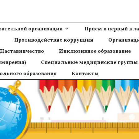
Ш пос.Сборный
овательной организации
Прием в первый кла
Противодействие коррупции
Организаци
Наставничество
Инклюзивное образование
имирения)
Специальные медицинские группы
ольного образования
Контакты