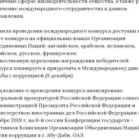
личных сферах жизнедеятельности общества, а также 
начение международного сотрудничества в данном
равлении.
вила проведения международного конкурса доступны 
те конкурса на официальных языках Организации
единенных Наций: английском, арабском, испанском,
айском, русском, французском.
жественную церемонию награждения победителей
курса планируется приурочить к Международному дню
бы с коррупцией (9 декабря).
дложение о проведении конкурса анонсировано
еральной прокуратурой Российской Федерации совме
дминистрацией Президента Российской Федерации и
истерством иностранных дел Российской Федерации 
абре 2019 г. на 8-й сессии Конференции государств –
стников Конвенции Организации Объединенных Наци
ив коррупции в г. Абу-Даби, ОАЭ.