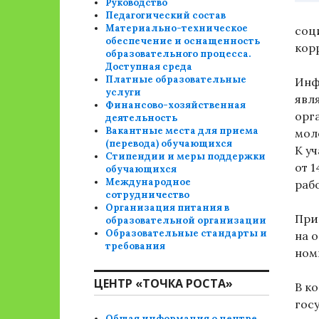
Руководство
Педагогический состав
Материально-техническое
соц
обеспечение и оснащенность
кор
образовательного процесса.
Доступная среда
Платные образовательные
Инф
услуги
явл
Финансово-хозяйственная
орг
деятельность
Вакантные места для приема
мол
(перевода) обучающихся
К у
Стипендии и меры поддержки
от 
обучающихся
Международное
раб
сотрудничество
Организация питания в
Прие
образовательной организации
Образовательные стандарты и
на о
требования
ном
ЦЕНТР «ТОЧКА РОСТА»
В к
гос
Общая информация о центре