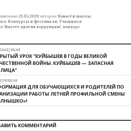
ликовано
21.05.2020
автором
Новости школы
ики:
Конкурсы и фестивали
,
Учащимся
и:
Вместе против коррупции!
,
конкурс
авигация
дыдущая
дыдущая
РЫТЫЙ УРОК “КУЙБЫШЕВ В ГОДЫ ВЕЛИКОЙ
о
ись:
ЧЕСТВЕННОЙ ВОЙНЫ. КУЙБЫШЕВ — ЗАПАСНАЯ
аписям
ОЛИЦА”
дующая
дующая
ОРМАЦИЯ ДЛЯ ОБУЧАЮЩИХСЯ И РОДИТЕЛЕЙ ПО
ись:
АНИЗАЦИИ РАБОТЫ ЛЕТНЕЙ ПРОФИЛЬНОЙ СМЕНЫ
ОЛНЫШКО»!
БАВИТЬ КОММЕНТАРИЙ