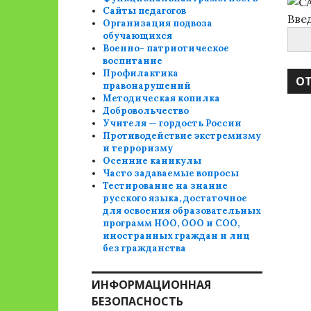
Сайты педагогов
Вве
Организация подвоза
обучающихся
Военно- патриотическое
воспитание
Профилактика
правонарушений
Методическая копилка
Добровольчество
Учителя — гордость России
Противодействие экстремизму
и терроризму
Осенние каникулы
Часто задаваемые вопросы
Тестирование на знание
русского языка, достаточное
для освоения образовательных
программ НОО, ООО и СОО,
иностранных граждан и лиц
без гражданства
ИНФОРМАЦИОННАЯ
БЕЗОПАСНОСТЬ