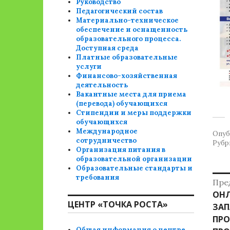
Руководство
Педагогический состав
Материально-техническое
обеспечение и оснащенность
образовательного процесса.
Доступная среда
Платные образовательные
услуги
Финансово-хозяйственная
деятельность
Вакантные места для приема
(перевода) обучающихся
Стипендии и меры поддержки
обучающихся
Международное
Опуб
сотрудничество
Рубр
Организация питания в
образовательной организации
Образовательные стандарты и
Н
требования
Пре
Пре
ОНЛ
п
ЦЕНТР «ТОЧКА РОСТА»
зап
ЗАП
з
ПРО
Общая информация о центре