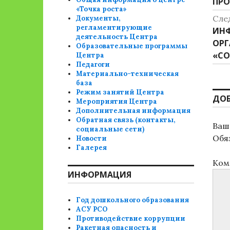
ПРО
«Точка роста»
Сле
Документы,
регламентирующие
Сле
ИНФ
деятельность Центра
зап
ОРГ
Образовательные программы
«С
Центра
Педагоги
Материально-техническая
база
Режим занятий Центра
ДО
Мероприятия Центра
Дополнительная информация
Обратная связь (контакты,
Ваш 
социальные сети)
Обя
Новости
Галерея
Ком
ИНФОРМАЦИЯ
Год дошкольного образования
АСУ РСО
Противодействие коррупции
Ракетная опасность и