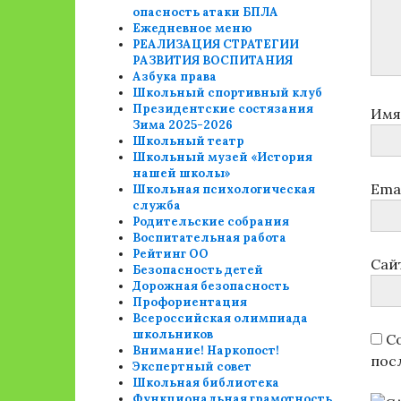
опасность атаки БПЛА
Ежедневное меню
РЕАЛИЗАЦИЯ СТРАТЕГИИ
РАЗВИТИЯ ВОСПИТАНИЯ
Азбука права
Школьный спортивный клуб
Президентские состязания
Им
Зима 2025-2026
Школьный театр
Школьный музей «История
нашей школы»
Ema
Школьная психологическая
служба
Родительские собрания
Воспитательная работа
Рейтинг ОО
Сай
Безопасность детей
Дорожная безопасность
Профориентация
Всероссийская олимпиада
школьников
Со
Внимание! Наркопост!
пос
Экспертный совет
Школьная библиотека
Функциональная грамотность