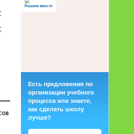
Решаем вместе
Есть предложения по
организации учебного
процесса или знаете,
как сделать школу
СОВ
лучше?