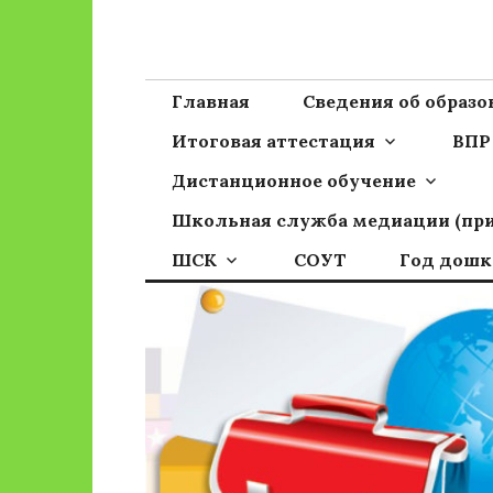
Перейти
к
Сайт ГБОУ ОО
Официальный сайт школы
содержимому
Главная
Сведения об образ
Итоговая аттестация
ВПР
Дистанционное обучение
Школьная служба медиации (пр
ШСК
СОУТ
Год дошк