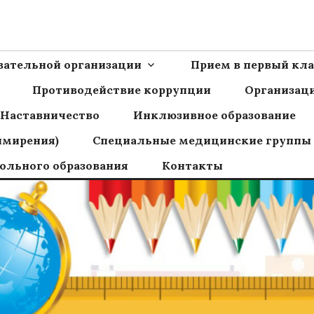
Ш пос.Сборный
овательной организации
Прием в первый кла
Противодействие коррупции
Организаци
Наставничество
Инклюзивное образование
имирения)
Специальные медицинские группы
ольного образования
Контакты