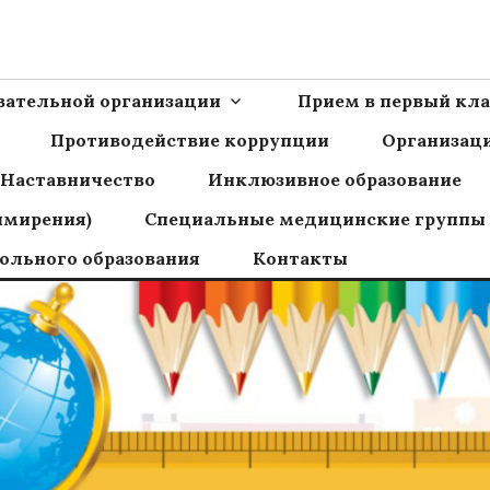
Ш пос.Сборный
овательной организации
Прием в первый кла
Противодействие коррупции
Организаци
Наставничество
Инклюзивное образование
имирения)
Специальные медицинские группы
ольного образования
Контакты