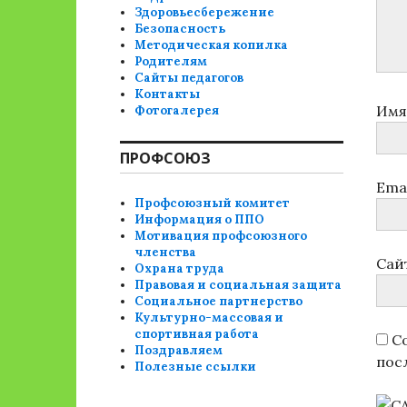
Здоровьесбережение
Безопасность
Методическая копилка
Родителям
Сайты педагогов
Контакты
Им
Фотогалерея
ПРОФСОЮЗ
Ema
Профсоюзный комитет
Информация о ППО
Мотивация профсоюзного
членства
Сай
Охрана труда
Правовая и социальная защита
Социальное партнерство
Культурно-массовая и
спортивная работа
Со
Поздравляем
пос
Полезные ссылки