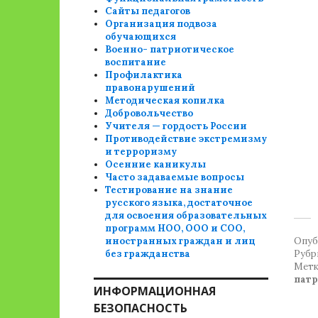
Сайты педагогов
Организация подвоза
обучающихся
Военно- патриотическое
воспитание
Профилактика
правонарушений
Методическая копилка
Добровольчество
Учителя — гордость России
Противодействие экстремизму
и терроризму
Осенние каникулы
Часто задаваемые вопросы
Тестирование на знание
русского языка, достаточное
для освоения образовательных
программ НОО, ООО и СОО,
иностранных граждан и лиц
Опуб
без гражданства
Рубр
Метк
патр
ИНФОРМАЦИОННАЯ
БЕЗОПАСНОСТЬ