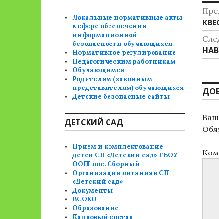
Н
Пре
Локальные нормативные акты
Пре
КВЕ
п
в сфере обеспечения
зап
информационной
Сле
з
безопасности обучающихся
Сле
НАВ
Нормативное регулирование
зап
Педагогическим работникам
Обучающимся
Родителям (законным
представителям) обучающихся
ДО
Детские безопасные сайты
Ваш 
ДЕТСКИЙ САД
Обя
Прием и комплектование
Ком
детей СП «Детский сад» ГБОУ
ООШ пос. Сборный
Организация питания в СП
«Детский сад»
Документы
ВСОКО
Образование
Кадровый состав