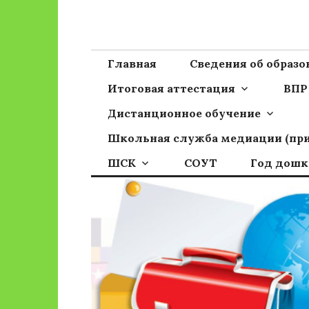
Перейти
к
Сайт ГБОУ ОО
Официальный сайт школы
содержимому
Главная
Сведения об образ
Итоговая аттестация
ВПР
Дистанционное обучение
Школьная служба медиации (пр
ШСК
СОУТ
Год дошк