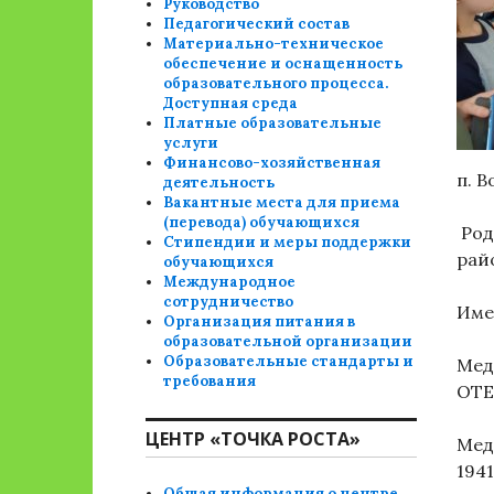
Руководство
Педагогический состав
Материально-техническое
обеспечение и оснащенность
образовательного процесса.
Доступная среда
Платные образовательные
услуги
Финансово-хозяйственная
п. 
деятельность
Вакантные места для приема
(перевода) обучающихся
Род
Стипендии и меры поддержки
райо
обучающихся
Международное
сотрудничество
Име
Организация питания в
образовательной организации
Образовательные стандарты и
Мед
требования
ОТЕ
ЦЕНТР «ТОЧКА РОСТА»
Мед
1941
Общая информация о центре