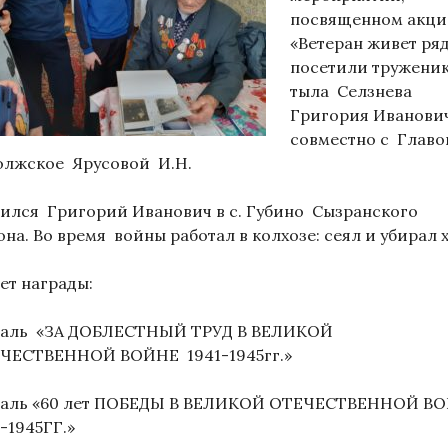
посвященном акц
«Ветеран живет ря
посетили тружени
тыла Селзнева
Григория Иванови
совместно с Главой
Волжское Ярусовой И.Н.
ился Григорий Иванович в с. Губино Сызранского
на. Во время войны работал в колхозе: сеял и убирал х
ет награды:
аль «ЗА ДОБЛЕСТНЫЙ ТРУД В ВЕЛИКОЙ
ЧЕСТВЕННОЙ ВОЙНЕ 1941-1945гг.»
аль «60 лет ПОБЕДЫ В ВЕЛИКОЙ ОТЕЧЕСТВЕННОЙ В
-1945ГГ.»