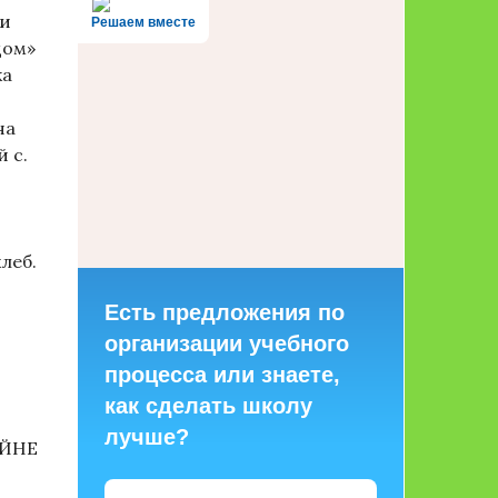
ии
Решаем вместе
дом»
ка
ча
 с.
леб.
Есть предложения по
организации учебного
процесса или знаете,
как сделать школу
лучше?
ОЙНЕ