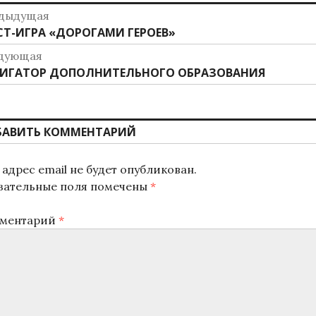
авигация
дыдущая
дыдущая
СТ-ИГРА «ДОРОГАМИ ГЕРОЕВ»
о
ись:
дующая
аписям
дующая
ИГАТОР ДОПОЛНИТЕЛЬНОГО ОБРАЗОВАНИЯ
ись:
БАВИТЬ КОММЕНТАРИЙ
адрес email не будет опубликован.
зательные поля помечены
*
ментарий
*