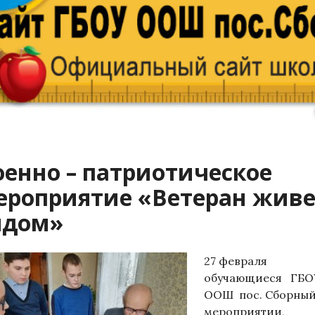
оенно – патриотическое
ероприятие «Ветеран живе
ядом»
27 февраля
обучающиеся ГБ
ООШ пос. Сборны
мероприятии,