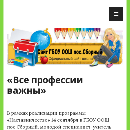
Перейти
ОС
к
М
содержимому
Сайт ГБОУ ООШ пос.Сборный
«Все профессии
важны»
В рамках реализации программы
«Наставничество» 14 сентября в ГБОУ ООШ
пос.Сборный, молодой специалист-учитель