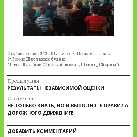
Опубликовано
22.12.2017
автором
Новости школы
Рубрики:
Школьные будни
Метки:
ПДД
,
пос.Сборный
,
школа
,
Школа_Сборный
Навигация
Предыдущая
Предыдущая
РЕЗУЛЬТАТЫ НЕЗАВИСИМОЙ ОЦЕНКИ
по
запись:
Следующая
записям
Следующая
НЕ ТОЛЬКО ЗНАТЬ, НО И ВЫПОЛНЯТЬ ПРАВИЛА
запись:
ДОРОЖНОГО ДВИЖЕНИЯ!
ДОБАВИТЬ КОММЕНТАРИЙ