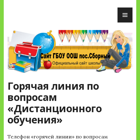
Перейти
ОС
к
М
содержимому
Сайт ГБОУ ООШ пос.Сборный
Горячая линия по
вопросам
«Дистанционного
обучения»
Телефон «горячей линии» по вопросам