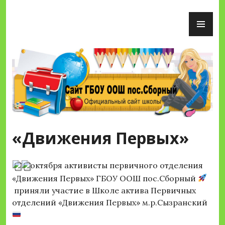
Перейти
ОС
к
М
содержимому
Сайт ГБОУ ООШ пос.Сборный
«Движения Первых»
октября активисты первичного отделения
«Движения Первых» ГБОУ ООШ пос.Сборный
приняли участие в Школе актива Первичных
отделений «Движения Первых» м.р.Сызранский