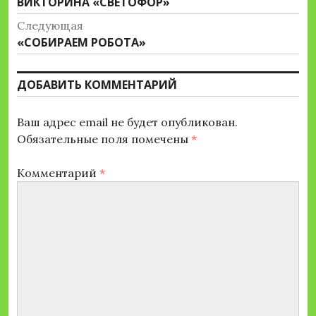
Предыдущая
ВИКТОРИНА «СВЕТОФОР»
по
запись:
Следующая
записям
Следующая
«СОБИРАЕМ РОБОТА»
запись:
ДОБАВИТЬ КОММЕНТАРИЙ
Ваш адрес email не будет опубликован.
Обязательные поля помечены
*
Комментарий
*