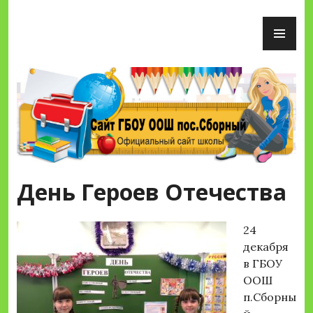
Перейти
ОС
к
М
содержимому
Сайт ГБОУ ООШ пос.Сборный
День Героев Отечества
24
декабря
в ГБОУ
ООШ
п.Сборны