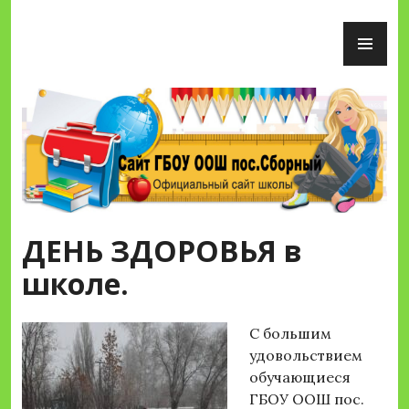
Перейти
ОС
к
М
содержимому
Сайт ГБОУ ООШ пос.Сборный
ДЕНЬ ЗДОРОВЬЯ в
школе.
С большим
удовольствием
обучающиеся
ГБОУ ООШ пос.