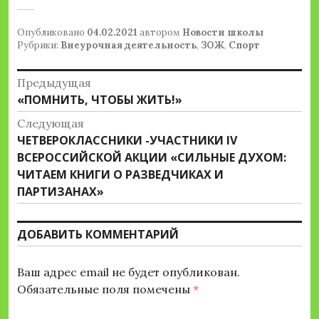
Опубликовано
04.02.2021
автором
Новости школы
Рубрики:
Внеурочная деятельность
,
ЗОЖ
,
Спорт
Навигация
Предыдущая
Предыдущая
«ПОМНИТЬ, ЧТОБЫ ЖИТЬ!»
по
запись:
Следующая
записям
Следующая
ЧЕТВЕРОКЛАССНИКИ -УЧАСТНИКИ IV
запись:
ВСЕРОССИЙСКОЙ АКЦИИ «СИЛЬНЫЕ ДУХОМ:
ЧИТАЕМ КНИГИ О РАЗВЕДЧИКАХ И
ПАРТИЗАНАХ»
ДОБАВИТЬ КОММЕНТАРИЙ
Ваш адрес email не будет опубликован.
Обязательные поля помечены
*